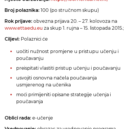
Broj polaznika:
100 (po stručnom skupu)
Rok prijave:
obvezna prijava 20. – 27. kolovoza na
www.ettaedu.eu
za skup 1. rujna – 15. listopada 2015.;
Ciljevi:
Polaznici će
uočiti nužnost promjene u pristupu učenju i
poučavanju
preispitati vlastiti pristup učenju i poučavanju
usvojiti osnovna načela poučavanja
usmjerenog na učenika
moći primijeniti opisane strategije učenja i
poučavanja
Oblici rada:
e-učenje
Vrednovanje:
obrazac za vrednovanje programa