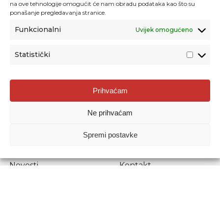
na ove tehnologije omogućit će nam obradu podataka kao što su
ponašanje pregledavanja stranice.
Funkcionalni
Uvijek omogućeno
Statistički
Agencija za odgoj i obrazovanje
Prihvaćam
Donje Svetice 38, 10000 Zagreb
Ne prihvaćam
MATIČNI BROJ:
1778129
OIB:
72193628411
Spremi postavke
Prenošenje sadržaja dopušteno je uz navođenje izvora.
Novosti
Kontakt
Stručni ispiti
Pristup informacijama
Propisi i dokumenti
Zaštita osobnih
podataka
Povjerljiva osoba za