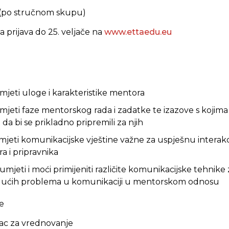
 (po stručnom skupu)
 prijava do 25. veljače na
www.ettaedu.eu
mjeti uloge i karakteristike mentora
umjeti faze mentorskog rada i zadatke te izazove s kojim
 da bi se prikladno pripremili za njih
azumjeti komunikacijske vještine važne za uspješnu interak
 i pripravnika
umjeti i moći primijeniti različite komunikacijske tehnike
gućih problema u komunikaciji u mentorskom odnosu
e
ac za vrednovanje