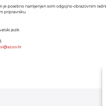
 je posebno namijenjen svim odgojno-obrazovnim radnic
m pripravniku
vatski jezik
73
esi@azoo.hr