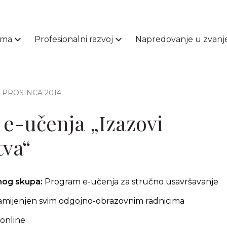
ama
Profesionalni razvoj
Napredovanje u zvanj
1. PROSINCA 2014.
e-učenja „Izazovi
va“
čnog skupa:
Program e-učenja za stručno usavršavanje
amijenjen svim odgojno-obrazovnim radnicima
online