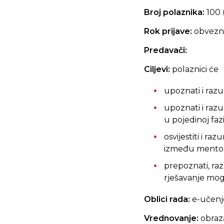
Broj polaznika:
100
Rok prijave:
obvezna
Predavači:
Ciljevi:
polaznici će
upoznati i razu
upoznati i raz
u pojedinoj fazi
osvijestiti i r
između mentora
prepoznati, raz
rješavanje mo
Oblici rada:
e-učenj
Vrednovanje:
obraz