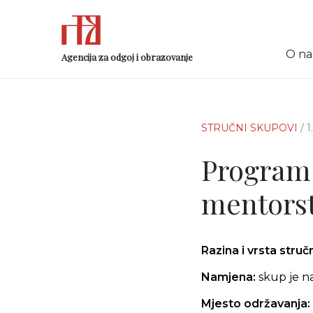
O n
Agencija za odgoj i obrazovanje
STRUČNI SKUPOVI
/ 
Program 
mentorst
Razina i vrsta stru
Namjena:
skup je n
Mjesto održavanja: