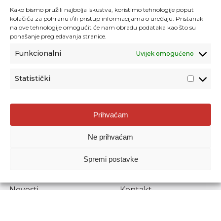
Kako bismo pružili najbolja iskustva, koristimo tehnologije poput
kolačića za pohranu i/ili pristup informacijama o uređaju. Pristanak
na ove tehnologije omogućit će nam obradu podataka kao što su
ponašanje pregledavanja stranice.
Funkcionalni
Uvijek omogućeno
Statistički
Agencija za odgoj i obrazovanje
Prihvaćam
Donje Svetice 38, 10000 Zagreb
Ne prihvaćam
MATIČNI BROJ:
1778129
OIB:
72193628411
Spremi postavke
Prenošenje sadržaja dopušteno je uz navođenje izvora.
Novosti
Kontakt
Stručni ispiti
Pristup informacijama
Propisi i dokumenti
Zaštita osobnih