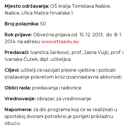
Mjesto održavanja:
OŠ kralja Tomislava Našice,
Našice, Ulica Matice hrvatske 1
Broj polaznika:
50
Rok prijave:
Obvezna prijava od 15. 12. 2013. do 8. 1.
2014. na adresu
www.ettaedu.eu
Predavači:
Ivančica Janković, prof., Jasna Vujić, prof. i
Ivanaka Čutek, dipl. učiteljica
Ciljevi:
učitelji će:
razvijati plesne vještine i poticati
izražavanje pokretom kroz izvannastavne aktivnosti
Oblici rada:
predavanja i radionice
Vrednovanje:
obrazac za vrednovanje
Napomena:
za dio programa koji će se realizirati u
sportskoj dvorani potrebno je ponijeti prikladnu
obuću.