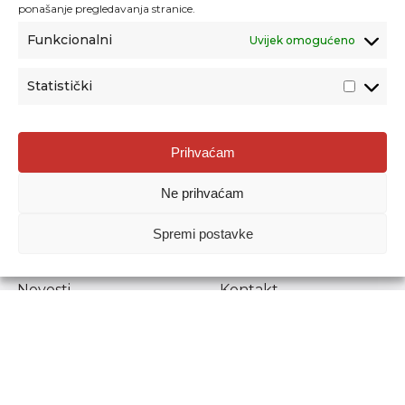
ponašanje pregledavanja stranice.
Funkcionalni
Uvijek omogućeno
Statistički
Agencija za odgoj i obrazovanje
Prihvaćam
Donje Svetice 38, 10000 Zagreb
Ne prihvaćam
MATIČNI BROJ:
1778129
OIB:
72193628411
Spremi postavke
Prenošenje sadržaja dopušteno je uz navođenje izvora.
Novosti
Kontakt
Stručni ispiti
Pristup informacijama
Propisi i dokumenti
Zaštita osobnih
podataka
Povjerljiva osoba za
unutarnje prijavljivanje