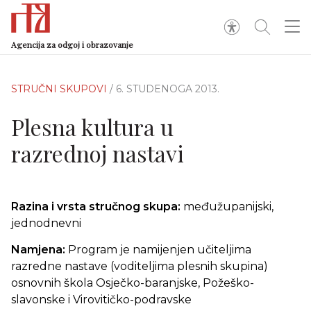
Agencija za odgoj i obrazovanje
STRUČNI SKUPOVI
/ 6. STUDENOGA 2013.
Plesna kultura u
razrednoj nastavi
Razina i vrsta stručnog skupa:
međužupanijski,
jednodnevni
Namjena:
Program je namijenjen učiteljima
razredne nastave (voditeljima plesnih skupina)
osnovnih škola Osječko-baranjske, Požeško-
slavonske i Virovitičko-podravske