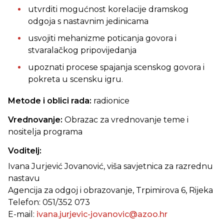
utvrditi mogućnost korelacije dramskog
odgoja s nastavnim jedinicama
usvojiti mehanizme poticanja govora i
stvaralačkog pripovijedanja
upoznati procese spajanja scenskog govora i
pokreta u scensku igru.
Metode i oblici rada:
radionice
Vrednovanje:
Obrazac za vrednovanje teme i
nositelja programa
Voditelj:
Ivana Jurjević Jovanović, viša savjetnica za razrednu
nastavu
Agencija za odgoj i obrazovanje, Trpimirova 6, Rijeka
Telefon: 051/352 073
E-mail:
ivana.jurjevic-jovanovic@azoo.hr