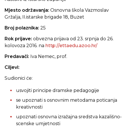
Mjesto održavanja:
Osnovna škola Vazmoslav
Gržalja, II.istarske brigade 18, Buzet
Broj polaznika:
25
Rok prijave:
obvezna prijava od 23. srpnja do 26.
kolovoza 2016. na
http://ettaedu.azoo.hr/
Predavači:
Iva Nemec, prof.
Ciljevi:
Sudionici će:
usvojiti principe dramske pedagogije
se upoznati s osnovnim metodama poticanja
kreativnosti
upoznati osnovna izražajna sredstva kazališno-
scenske umjetnosti