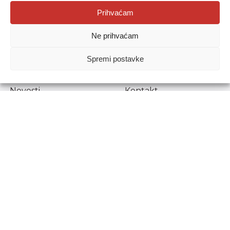
Agencija za odgoj i obrazovanje
Prihvaćam
Donje Svetice 38, 10000 Zagreb
Ne prihvaćam
MATIČNI BROJ:
1778129
OIB:
72193628411
Spremi postavke
Prenošenje sadržaja dopušteno je uz navođenje izvora.
Novosti
Kontakt
Stručni ispiti
Pristup informacijama
Propisi i dokumenti
Zaštita osobnih
podataka
Povjerljiva osoba za
unutarnje prijavljivanje
nepravilnosti
Etički povjerenik
Agencije za odgoj i
obrazovanje
Copyright © Agencija za odgoj i obrazovanje.