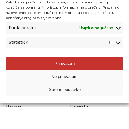
Kako bismo pružili najbolja iskustva, koristimo tehnologije poput
kolačića za pohranu i/ili pristup informacijama o uređaju. Pristanak
na ove tehnologije omogućit će nam obradu podataka kao što su
ponašanje pregledavanja stranice.
Funkcionalni
Uvijek omogućeno
Statistički
Agencija za odgoj i obrazovanje
Prihvaćam
Donje Svetice 38, 10000 Zagreb
Ne prihvaćam
MATIČNI BROJ:
1778129
OIB:
72193628411
Spremi postavke
Prenošenje sadržaja dopušteno je uz navođenje izvora.
Novosti
Kontakt
Stručni ispiti
Pristup informacijama
Propisi i dokumenti
Zaštita osobnih
podataka