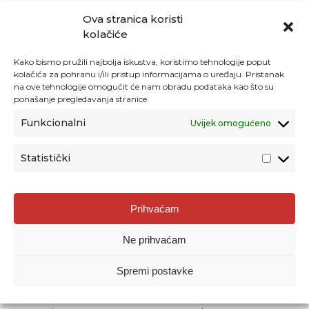
Ova stranica koristi
kolačiće
Kako bismo pružili najbolja iskustva, koristimo tehnologije poput
kolačića za pohranu i/ili pristup informacijama o uređaju. Pristanak
na ove tehnologije omogućit će nam obradu podataka kao što su
ponašanje pregledavanja stranice.
Funkcionalni
Uvijek omogućeno
Statistički
Agencija za odgoj i obrazovanje
Prihvaćam
Donje Svetice 38, 10000 Zagreb
Ne prihvaćam
MATIČNI BROJ:
1778129
OIB:
72193628411
Spremi postavke
Prenošenje sadržaja dopušteno je uz navođenje izvora.