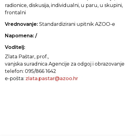
radionice, diskusija,
individualni, u paru, u skupini,
frontalni
Vrednovanje:
Standardizirani upitnik AZOO-e
Napomena: /
Voditelj:
Zlata Paštar, prof.,
vanjska suradnica Agencije za odgoj i obrazovanje
telefon: 095/866 1642
e-pošta:
zlata.pastar@azoo.hr