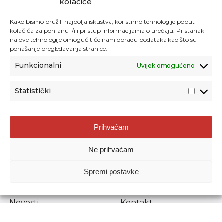
kolačiće
Kako bismo pružili najbolja iskustva, koristimo tehnologije poput
kolačića za pohranu i/ili pristup informacijama o uređaju. Pristanak
na ove tehnologije omogućit će nam obradu podataka kao što su
ponašanje pregledavanja stranice.
Funkcionalni
Uvijek omogućeno
Statistički
Agencija za odgoj i obrazovanje
Prihvaćam
Donje Svetice 38, 10000 Zagreb
Ne prihvaćam
MATIČNI BROJ:
1778129
OIB:
72193628411
Spremi postavke
Prenošenje sadržaja dopušteno je uz navođenje izvora.
Novosti
Kontakt
Stručni ispiti
Pristup informacijama