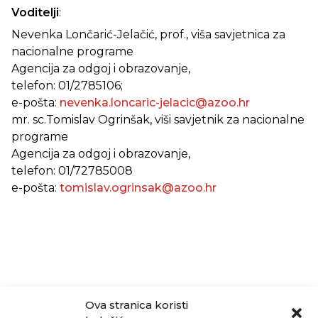
Voditelji
:
Nevenka Lončarić-Jelačić, prof., viša savjetnica za
nacionalne programe
Agencija za odgoj i obrazovanje,
telefon: 01/2785106;
e-pošta:
nevenka.loncaric-jelacic@azoo.hr
mr. sc.Tomislav Ogrinšak, viši savjetnik za nacionalne
programe
Agencija za odgoj i obrazovanje,
telefon: 01/72785008
e-pošta:
tomislav.ogrinsak@azoo.hr
Ova stranica koristi