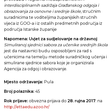
interdisciplinarnih sadržaja Građanskog odgoja i
obrazovanja za osnovne i srednje škole
, stručnim
suradnicima te voditeljima županijskih stručnih
vijeća iz GOO-a i iz ostalih predmetnih područja iz
područja Istarske županije
Napomena: Uvjet za sudjelovanje na državnoj
Simuliranoj sjednici sabora za učenike srednjih škola
jest da nastavnici budu osposobljeni za rad s
učenicima na temelju metode suradničkog učenja i
simulirane sjednice sabora koje je organizirala
Agencija za odgoj i obrazovanje.
Mjesto održavanja:
Pula
Broj polaznika:
45
Rok prijave:
obvezna prijava do
28. rujna 2017
. na
http://ettaedu.azoo.hr/