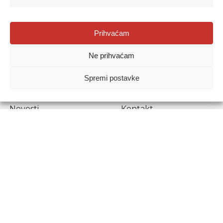
Agencija za odgoj i obrazovanje
Prihvaćam
Donje Svetice 38, 10000 Zagreb
Ne prihvaćam
MATIČNI BROJ:
1778129
OIB:
72193628411
Spremi postavke
Prenošenje sadržaja dopušteno je uz navođenje izvora.
Novosti
Kontakt
Stručni ispiti
Pristup informacijama
Propisi i dokumenti
Zaštita osobnih
podataka
Povjerljiva osoba za
unutarnje prijavljivanje
nepravilnosti
Etički povjerenik
Agencije za odgoj i
obrazovanje