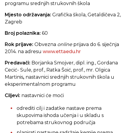
programu srednjih strukovnih škola
Mjesto održavanja:
Grafička škola, Getaldičeva 2,
Zagreb
Broj polaznika:
60
Rok prijave:
Obvezna
online
prijava do 6. siječnja
2014. na adresu
www.ettaedu.hr
Predavači:
Borjanka Smojver, dipl. ing., Gordana
Cecić- Sule, prof., Ratka Šoić, prof., mr. Olgica
Martinis
,
nastavnici srednjih strukovnih škola u
eksperimentalnom programu
Ciljevi:
nastavnici će moći
odrediti cilj i zadatke nastave prema
skupovima ishoda učenja i u skladu s
potrebama strukovnog područja
planirati nastavne sadržaje kemije prema