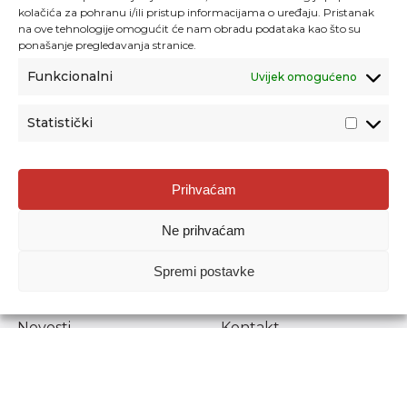
kolačića za pohranu i/ili pristup informacijama o uređaju. Pristanak
na ove tehnologije omogućit će nam obradu podataka kao što su
ponašanje pregledavanja stranice.
Funkcionalni
Uvijek omogućeno
Statistički
Agencija za odgoj i obrazovanje
Prihvaćam
Donje Svetice 38, 10000 Zagreb
Ne prihvaćam
MATIČNI BROJ:
1778129
OIB:
72193628411
Spremi postavke
Prenošenje sadržaja dopušteno je uz navođenje izvora.
Novosti
Kontakt
Stručni ispiti
Pristup informacijama
Propisi i dokumenti
Zaštita osobnih
podataka