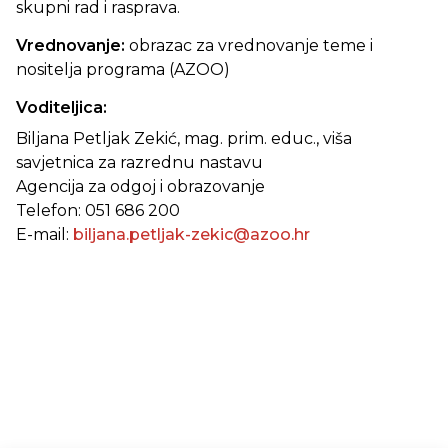
skupni rad i rasprava.
Vrednovanje:
obrazac za vrednovanje teme i
nositelja programa (AZOO)
Voditeljica:
Biljana Petljak Zekić, mag. prim. educ., viša
savjetnica za razrednu nastavu
Agencija za odgoj i obrazovanje
Telefon: 051 686 200
E-mail:
biljana.petljak-zekic@azoo.hr