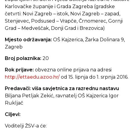
Karlovačke županije i Grada Zagreba (gradske
četvrti: Novi Zagreb – istok, Novi Zagreb – zapad,
Stenjevec, Podsused – Vrapče, Črnomerec, Gornji
Grad – Medveščak, Donji Grad i Brezovica)
Mjesto održavanja:
OŠ Kajzerica, Žarka Dolinara 9,
Zagreb
Broj polaznika:
20
Rok prijave:
obvezna online prijava na adresi
http://ettaedu.azoo.hr/
od 15. lipnja do 1. srpnja 2016.
Predavači:
viša savjetnica za razrednu nastavu
Biljana Petljak Zekić, ravnatelj OŠ Kajzerica Igor
Rukljač
Ciljevi:
Voditelji ŽSV-a će: