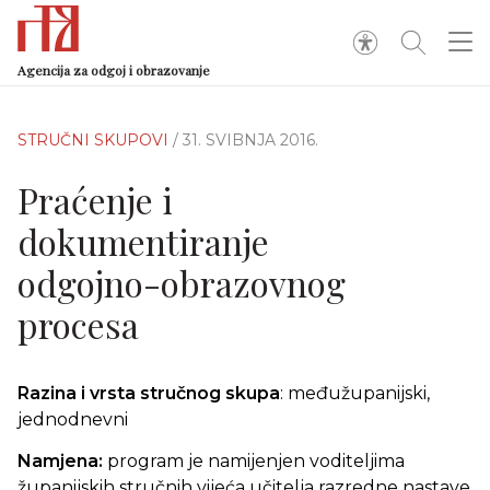
Agencija za odgoj i obrazovanje
STRUČNI SKUPOVI
/ 31. SVIBNJA 2016.
Praćenje i
dokumentiranje
odgojno-obrazovnog
procesa
Razina i vrsta stručnog skupa
: međužupanijski,
jednodnevni
Namjena:
program je namijenjen voditeljima
županijskih stručnih vijeća učitelja razredne nastave