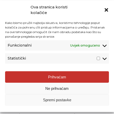
Ova stranica koristi
kolačiće
Kako bismo pružili najbolja iskustva, koristimo tehnologije poput
kolačića za pohranu i/ili pristup informacijama o uređaju. Pristanak
na ove tehnologije omogućit će nam obradu podataka kao što su
ponašanje pregledavanja stranice.
Funkcionalni
Uvijek omogućeno
Statistički
Agencija za odgoj i obrazovanje
Prihvaćam
Donje Svetice 38, 10000 Zagreb
Ne prihvaćam
MATIČNI BROJ:
1778129
OIB:
72193628411
Spremi postavke
Prenošenje sadržaja dopušteno je uz navođenje izvora.