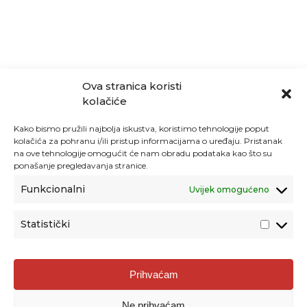
Ova stranica koristi
kolačiće
Kako bismo pružili najbolja iskustva, koristimo tehnologije poput
kolačića za pohranu i/ili pristup informacijama o uređaju. Pristanak
na ove tehnologije omogućit će nam obradu podataka kao što su
ponašanje pregledavanja stranice.
Funkcionalni
Uvijek omogućeno
Statistički
Agencija za odgoj i obrazovanje
Prihvaćam
Donje Svetice 38, 10000 Zagreb
Ne prihvaćam
MATIČNI BROJ:
1778129