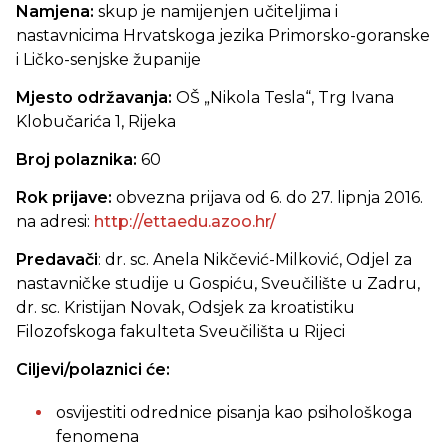
Namjena:
skup je namijenjen učiteljima i
nastavnicima Hrvatskoga jezika Primorsko-goranske
i Ličko-senjske županije
Mjesto održavanja:
OŠ „Nikola Tesla“, Trg Ivana
Klobučarića 1,
Rijeka
Broj polaznika:
60
Rok prijave:
obvezna prijava od 6. do 27. lipnja 2016.
na adresi:
http://ettaedu.azoo.hr/
Predavači
: dr. sc. Anela Nikčević-Milković, Odjel za
nastavničke studije u Gospiću, Sveučilište u Zadru,
dr. sc. Kristijan Novak, Odsjek za kroatistiku
Filozofskoga fakulteta Sveučilišta u Rijeci
Ciljevi/polaznici će:
osvijestiti odrednice pisanja kao psihološkoga
fenomena