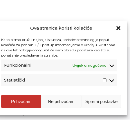
Ova stranica koristi kolačiće
Kako bismo pružili najbolja iskustva, koristimo tehnologije poput
kolačića za pohranu i/ili pristup informacijama o uređaju. Pristanak
na ove tehnologije omogućit će nam obradu podataka kao što su
ponašanje pregledavanja stranice.
Funkcionalni
Uvijek omogućeno
Kontakt
Pristup informacijama
Statistički
Zaštita osobnih podataka
Povjerljiva osoba za unutarnje prijavljivanje
nepravilnosti
Prihvaćam
Ne prihvaćam
Spremi postavke
Etički povjerenik Agencije za odgoj i
obrazovanje