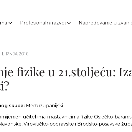
ama
Profesionalni razvoj
Napredovanje u zvanj
2. LIPNJA 2016.
e fizike u 21.stoljeću: Iz
i?
čnog skupa:
Međužupanijski
amijenjen učiteljima i nastavnicima fizike Osječko-baranj
slavonske, Virovitičko-podravske i Brodsko-posavske župa