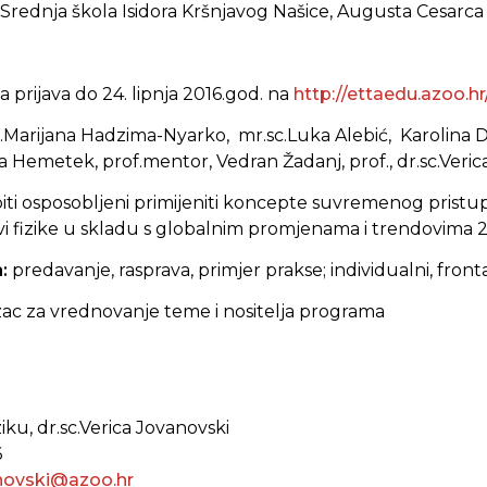
Srednja škola Isidora Kršnjavog Našice, Augusta Cesarca
 prijava do 24. lipnja 2016.god. na
http://ettaedu.azoo.hr
c.Marijana Hadzima-Nyarko, mr.sc.Luka Alebić, Karolina D
 Hemetek, prof.mentor, Vedran Žadanj, prof., dr.sc.Veric
biti osposobljeni primijeniti koncepte suvremenog pristu
i fizike u skladu s globalnim promjenama i trendovima 21
a:
predavanje, rasprava, primjer prakse; individualni, fronta
ac za vrednovanje teme i nositelja programa
ziku, dr.sc.Verica Jovanovski
6
anovski@azoo.hr