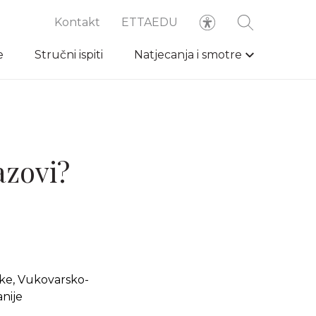
Kontakt
ETTAEDU
e
Stručni ispiti
Natjecanja i smotre
azovi?
ske, Vukovarsko-
nije