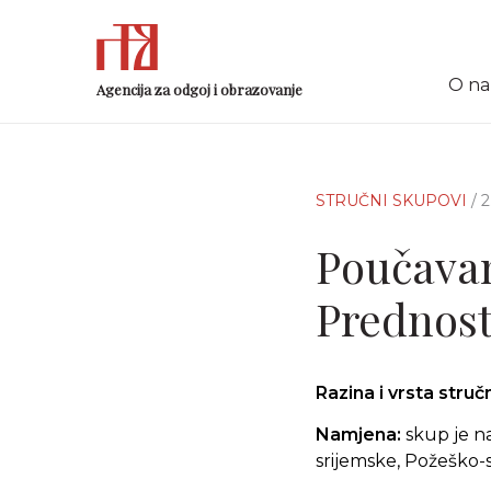
O n
Agencija za odgoj i obrazovanje
STRUČNI SKUPOVI
/ 
Poučavanj
Prednost
Razina i vrsta stru
Namjena:
skup je n
srijemske, Požeško-