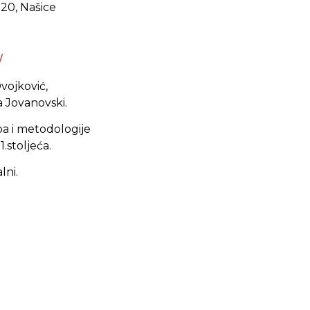
 20, Našice
/
vojković,
a Jovanovski.
pa i metodologije
.stoljeća.
lni.