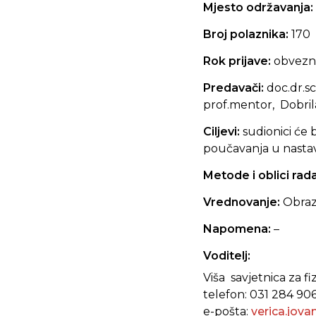
Mjesto održavanja:
Broj polaznika:
170
Rok prijave:
obvezna
Predavači:
doc.dr.s
prof.mentor, Dobrila
Ciljevi:
sudionici će 
poučavanja u nastav
Metode i oblici rad
Vrednovanje:
Obraz
Napomena:
–
Voditelj:
Viša savjetnica za fi
telefon: 031 284 90
e-pošta:
verica.jov