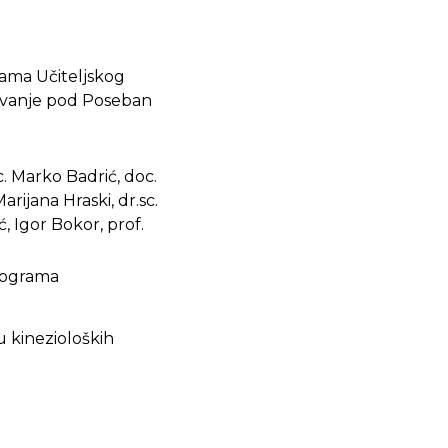
icama Učiteljskog
zovanje pod Poseban
 sc. Marko Badrić, doc.
Marijana Hraski, dr.sc.
ć, Igor Bokor, prof.
programa
u kinezioloških