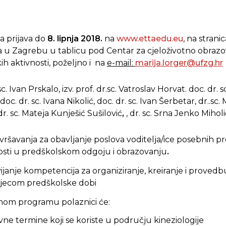
 prijava do
8. lipnja 2018.
na
www.ettaedu.eu
, na stran
ta u Zagrebu u tablicu pod Centar za cjeloživotno obra
h aktivnosti, poželjno i na
e-mail:
marija.lorger@ufzg.hr
 sc. Ivan Prskalo, izv. prof. dr.sc. Vatroslav Horvat. doc. dr.
 doc. dr. sc. Ivana Nikolić, doc. dr. sc. Ivan Šerbetar, dr..sc. 
dr. sc. Mateja Kunješić Sušilović
,
,
dr. sc. Srna Jenko Miholi
ršavanja za obavljanje poslova voditelja/ice posebnih 
nosti u predškolskom odgoju i obrazovanju
.
vijanje kompetencija za organiziranje, kreiranje i provedb
 djecom predškolske dobi
nom programu polaznici će:
ovne termine koji se koriste u području kineziologije