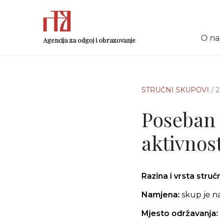
O n
Agencija za odgoj i obrazovanje
STRUČNI SKUPOVI
/ 
Poseban 
aktivnost
Razina i vrsta stru
Namjena:
skup je n
Mjesto održavanja: