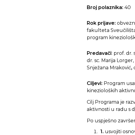
Broj polaznika:
40
Rok prijave:
obvezna
fakulteta Sveučiliš
program kineziološki
Predavači
: prof. dr.
dr. sc. Marija Lorger,
Snježana Mraković
,
Ciljevi:
Program usav
kinezioloških aktiv
Cilj Programa je raz
aktivnosti u radu s
Po uspješno završe
1.
usvojiti osn