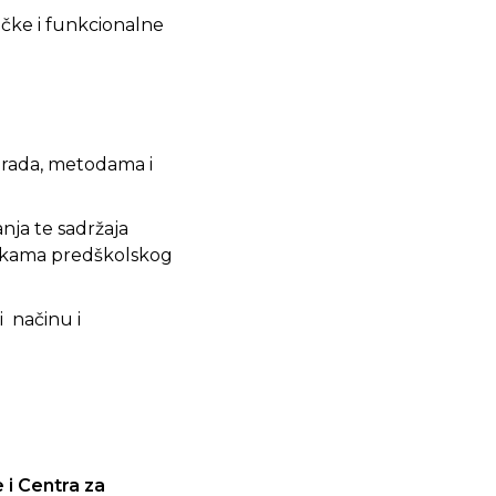
ičke i funkcionalne
a rada, metodama i
nja te sadržaja
stikama predškolskog
i načinu i
 i Centra za