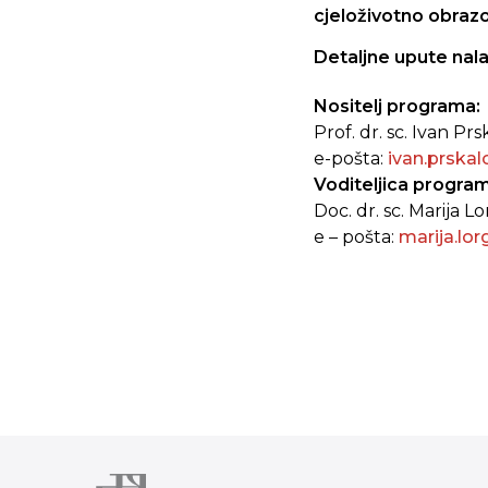
cjeloživotno obrazo
Detaljne upute nal
Nositelj programa:
Prof. dr. sc. Ivan Prs
e-pošta:
ivan.prska
Voditeljica progra
Doc. dr. sc. Marija L
e – pošta:
marija.lo