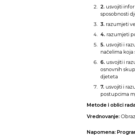
2.
usvojiti inf
sposobnosti d
3.
razumjeti ve
4.
razumjeti p
5.
usvojiti i r
načelima koja s
6.
usvojiti i r
osnovnih skupi
djeteta
7.
usvojiti i r
postupcima mj
Metode i oblici rad
Vrednovanje:
Obraz
Napomena: Program 