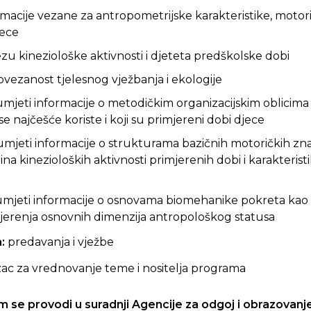
ormacije vezane za antropometrijske karakteristike, motor
jece
zu kineziološke aktivnosti i djeteta predškolske dobi
ovezanost tjelesnog vježbanja i ekologije
azumjeti informacije o metodičkim organizacijskim oblicim
e najčešće koriste i koji su primjereni dobi djece
azumjeti informacije o strukturama bazičnih motoričkih zna
na kinezioloških aktivnosti primjerenih dobi i karakteri
azumjeti informacije o osnovama biomehanike pokreta kao 
erenja osnovnih dimenzija antropološkog statusa
a:
predavanja i vježbe
ac za vrednovanje teme i nositelja programa
se provodi u suradnji Agencije za odgoj i obrazovanje