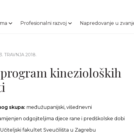
ama
Profesionalni razvoj
Napredovanje u zvanj
23. TRAVNJA 2018.
program kinezioloških
i
čnog skupa:
međužupanijski, višednevni
amijenjen odgojiteljima djece rane i predškolske dobi
Učiteljski fakultet Sveučilišta u Zagrebu