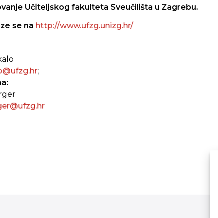
vanje Učiteljskog fakulteta Sveučilišta u Zagrebu.
aze se na
http://www.ufzg.unizg.hr/
kalo
lo@ufzg.hr
;
ma:
orger
rger@ufzg.hr