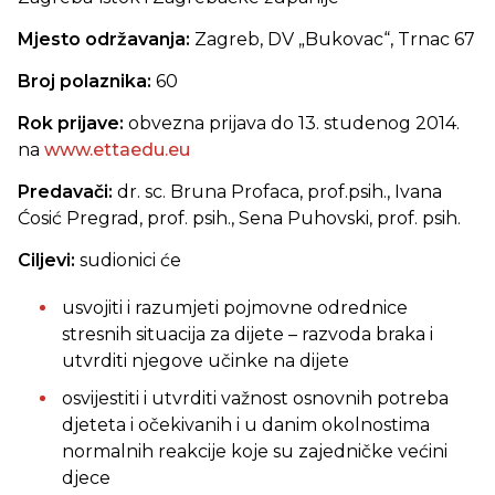
Mjesto održavanja:
Zagreb, DV „Bukovac“, Trnac 67
Broj polaznika:
60
Rok prijave:
obvezna prijava do 13. studenog 2014.
na
www.ettaedu.eu
Predavači:
dr. sc. Bruna Profaca, prof.psih., Ivana
Ćosić Pregrad, prof. psih., Sena Puhovski, prof. psih.
Ciljevi:
sudionici će
usvojiti i razumjeti pojmovne odrednice
stresnih situacija za dijete – razvoda braka i
utvrditi njegove učinke na dijete
osvijestiti i utvrditi važnost osnovnih potreba
djeteta i očekivanih i u danim okolnostima
normalnih reakcije koje su zajedničke većini
djece