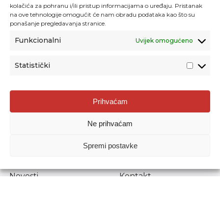
kolačića za pohranu i/ili pristup informacijama o uređaju. Pristanak
na ove tehnologije omogućit će nam obradu podataka kao što su
ponašanje pregledavanja stranice.
Funkcionalni
Uvijek omogućeno
Statistički
Agencija za odgoj i obrazovanje
Prihvaćam
Donje Svetice 38, 10000 Zagreb
Ne prihvaćam
MATIČNI BROJ:
1778129
OIB:
72193628411
Spremi postavke
Prenošenje sadržaja dopušteno je uz navođenje izvora.
Novosti
Kontakt
Stručni ispiti
Pristup informacijama
Propisi i dokumenti
Zaštita osobnih
podataka