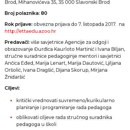
Brod, Mihanovićeva 35, 35 000 Slavonski Brod
Broj polaznika: 80
Rok prijave:
obvezna prijava do 7. listopada 2017. na
http://ettaedu.azoo.hr
Predavači:
više savjetnice Agencije za odgoji i
obrazovanje Đurđica Kaurloto Martinić i Ivana Biljan,
stručne suradnice pedagoginje mentori i savjetnici
Ančica Eđed, Marija Lenart, Marija Dautović, Ljiljana
Oršolić, Ivana Dragšić, Dijana Skorup, Mirjana
Žnidaršić
Ciljevi:
kritički vrednovati suvremeno/kurikularno
planiranje i programiranje rada pedagoga
oblikovati ciljeve rada stručnog suradnika
pedagoga u školi