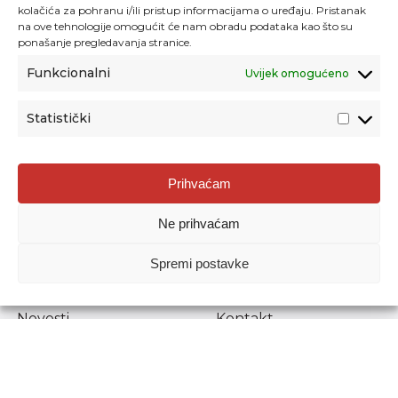
kolačića za pohranu i/ili pristup informacijama o uređaju. Pristanak
na ove tehnologije omogućit će nam obradu podataka kao što su
ponašanje pregledavanja stranice.
Funkcionalni
Uvijek omogućeno
Statistički
Agencija za odgoj i obrazovanje
Prihvaćam
Donje Svetice 38, 10000 Zagreb
Ne prihvaćam
MATIČNI BROJ:
1778129
OIB:
72193628411
Spremi postavke
Prenošenje sadržaja dopušteno je uz navođenje izvora.
Novosti
Kontakt
Stručni ispiti
Pristup informacijama
Propisi i dokumenti
Zaštita osobnih
podataka