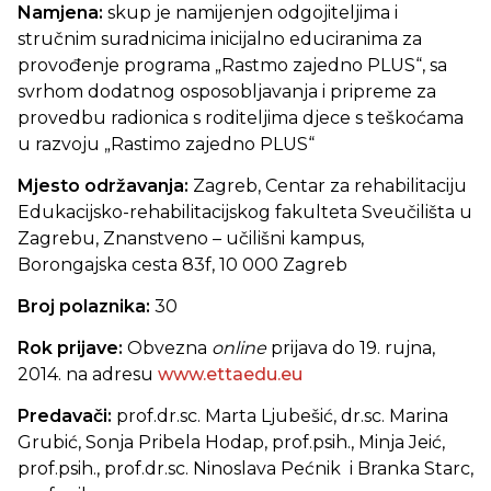
Namjena:
skup je namijenjen odgojiteljima i
stručnim suradnicima inicijalno educiranima za
provođenje programa „Rastmo zajedno PLUS“, sa
svrhom dodatnog osposobljavanja i pripreme za
provedbu radionica s roditeljima djece s teškoćama
u razvoju „Rastimo zajedno PLUS“
Mjesto održavanja:
Zagreb, Centar za rehabilitaciju
Edukacijsko-rehabilitacijskog fakulteta Sveučilišta u
Zagrebu, Znanstveno – učilišni kampus,
Borongajska cesta 83f, 10 000 Zagreb
Broj polaznika:
30
Rok prijave:
Obvezna
online
prijava do 19. rujna,
2014. na adresu
www.ettaedu.eu
Predavači:
prof.dr.sc. Marta Ljubešić, dr.sc. Marina
Grubić, Sonja Pribela Hodap, prof.psih., Minja Jeić,
prof.psih., prof.dr.sc. Ninoslava Pećnik i Branka Starc,