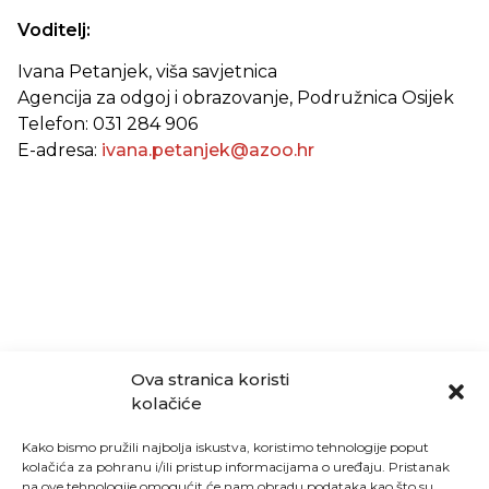
Voditelj:
Ivana Petanjek, viša savjetnica
Agencija za odgoj i obrazovanje, Podružnica Osijek
Telefon: 031 284 906
E-adresa:
ivana.petanjek@azoo.hr
Ova stranica koristi
kolačiće
Kako bismo pružili najbolja iskustva, koristimo tehnologije poput
kolačića za pohranu i/ili pristup informacijama o uređaju. Pristanak
na ove tehnologije omogućit će nam obradu podataka kao što su