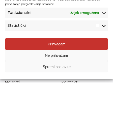
ponašanje pregledavanja stranice.
Funkcionalni
Uvijek omogućeno
Statistički
Agencija za odgoj i obrazovanje
Prihvaćam
Donje Svetice 38, 10000 Zagreb
Ne prihvaćam
MATIČNI BROJ:
1778129
OIB:
72193628411
Spremi postavke
Prenošenje sadržaja dopušteno je uz navođenje izvora.
Novosti
Kontakt
Stručni ispiti
Pristup informacijama
Propisi i dokumenti
Zaštita osobnih
podataka
Povjerljiva osoba za
unutarnje prijavljivanje