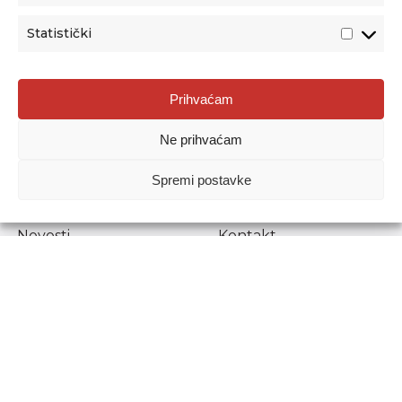
Statistički
Agencija za odgoj i obrazovanje
Prihvaćam
Donje Svetice 38, 10000 Zagreb
Ne prihvaćam
MATIČNI BROJ:
1778129
OIB:
72193628411
Spremi postavke
Prenošenje sadržaja dopušteno je uz navođenje izvora.
Novosti
Kontakt
Stručni ispiti
Pristup informacijama
Propisi i dokumenti
Zaštita osobnih
podataka
Povjerljiva osoba za
unutarnje prijavljivanje
nepravilnosti
Etički povjerenik
Agencije za odgoj i