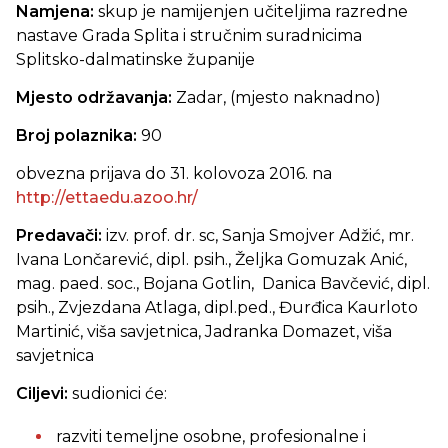
Namjena:
skup je namijenjen učiteljima razredne
nastave Grada Splita i stručnim suradnicima
Splitsko-dalmatinske županije
Mjesto održavanja:
Zadar, (mjesto naknadno)
Broj polaznika:
90
obvezna prijava do 31. kolovoza 2016. na
http://ettaedu.azoo.hr/
Predavači:
izv. prof. dr. sc, Sanja Smojver Adžić, mr.
Ivana Lončarević, dipl. psih., Željka Gomuzak Anić,
mag. paed. soc., Bojana Gotlin, Danica Bavčević, dipl.
psih., Zvjezdana Atlaga, dipl.ped., Đurđica Kaurloto
Martinić, viša savjetnica, Jadranka Domazet, viša
savjetnica
Ciljevi:
sudionici će:
razviti temeljne osobne, profesionalne i