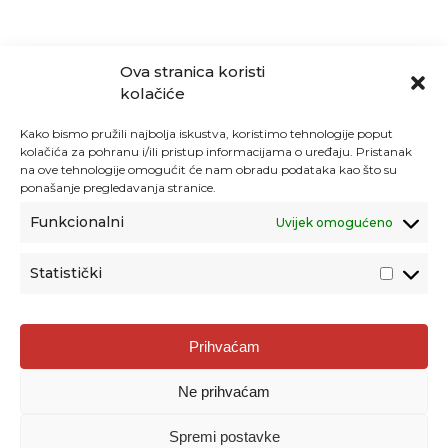
Ova stranica koristi
kolačiće
Kako bismo pružili najbolja iskustva, koristimo tehnologije poput
kolačića za pohranu i/ili pristup informacijama o uređaju. Pristanak
na ove tehnologije omogućit će nam obradu podataka kao što su
ponašanje pregledavanja stranice.
Funkcionalni
Uvijek omogućeno
Statistički
Agencija za odgoj i obrazovanje
Prihvaćam
Donje Svetice 38, 10000 Zagreb
Ne prihvaćam
MATIČNI BROJ:
1778129
OIB:
72193628411
Spremi postavke
Prenošenje sadržaja dopušteno je uz navođenje izvora.