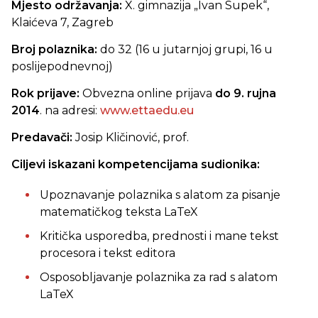
Mjesto održavanja:
X. gimnazija „Ivan Supek“,
Klaićeva 7, Zagreb
Broj polaznika:
do 32 (16 u jutarnjoj grupi, 16 u
poslijepodnevnoj)
Rok prijave:
Obvezna online
prijava
do 9. rujna
2014
. na adresi:
www.ettaedu.eu
Predavači:
Josip Kličinović, prof.
Ciljevi iskazani kompetencijama sudionika:
Upoznavanje polaznika s alatom za pisanje
matematičkog teksta LaTeX
Kritička usporedba, prednosti i mane tekst
procesora i tekst editora
Osposobljavanje polaznika za rad s alatom
LaTeX