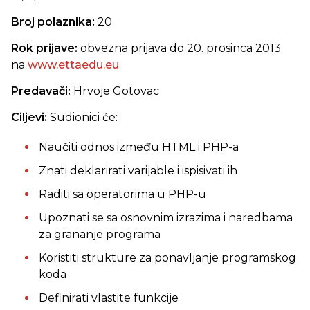
Broj polaznika:
20
Rok prijave:
obvezna prijava do 20. prosinca 2013.
na
www.ettaedu.eu
Predavači:
Hrvoje Gotovac
Ciljevi:
Sudionici će:
Naučiti odnos između HTML i PHP-a
Znati deklarirati varijable i ispisivati ih
Raditi sa operatorima u PHP-u
Upoznati se sa osnovnim izrazima i naredbama
za grananje programa
Koristiti strukture za ponavljanje programskog
koda
Definirati vlastite funkcije