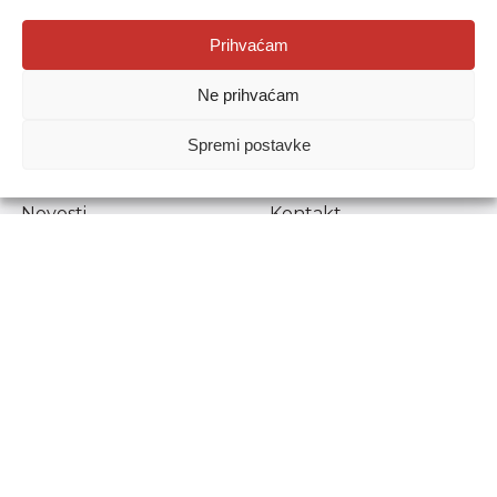
Agencija za odgoj i obrazovanje
Prihvaćam
Donje Svetice 38, 10000 Zagreb
Ne prihvaćam
MATIČNI BROJ:
1778129
OIB:
72193628411
Spremi postavke
Prenošenje sadržaja dopušteno je uz navođenje izvora.
Novosti
Kontakt
Stručni ispiti
Pristup informacijama
Propisi i dokumenti
Zaštita osobnih
podataka
Povjerljiva osoba za
unutarnje prijavljivanje
nepravilnosti
Etički povjerenik
Agencije za odgoj i
obrazovanje