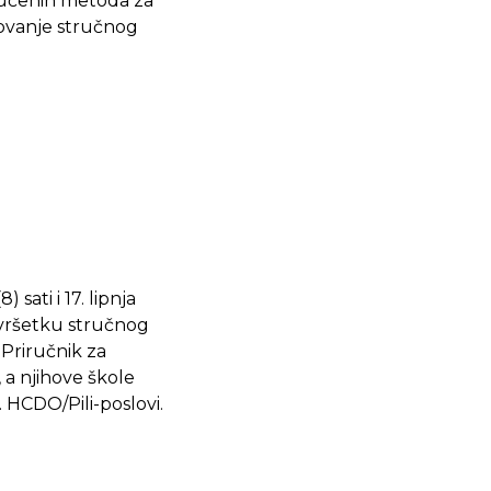
aučenih metoda za
novanje stručnog
sati i 17. lipnja
avršetku stručnog
Priručnik za
 a njihove škole
. HCDO/Pili-poslovi.