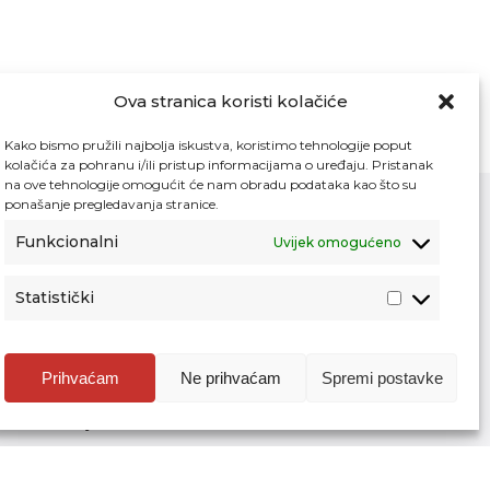
Ova stranica koristi kolačiće
Kako bismo pružili najbolja iskustva, koristimo tehnologije poput
kolačića za pohranu i/ili pristup informacijama o uređaju. Pristanak
na ove tehnologije omogućit će nam obradu podataka kao što su
ponašanje pregledavanja stranice.
Funkcionalni
Uvijek omogućeno
Kontakt
Pristup informacijama
Statistički
Zaštita osobnih podataka
Povjerljiva osoba za unutarnje prijavljivanje
nepravilnosti
Prihvaćam
Ne prihvaćam
Spremi postavke
Etički povjerenik Agencije za odgoj i
obrazovanje