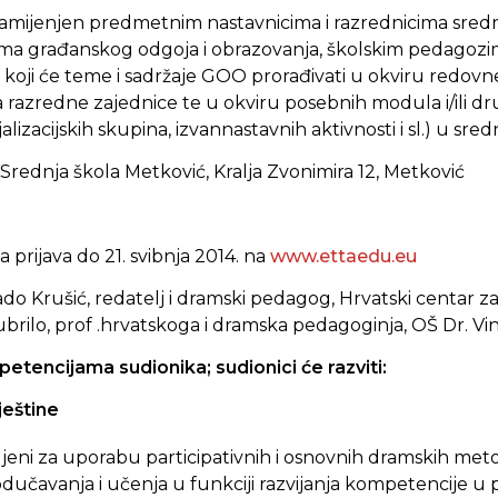
amijenjen predmetnim nastavnicima i razrednicima srednj
a građanskog odgoja i obrazovanja, školskim pedagozim
koji će teme i sadržaje GOO prorađivati u okviru redo
 razredne zajednice te u okviru posebnih modula i/ili dr
lizacijskih skupina, izvannastavnih aktivnosti i sl.) u sre
Srednja škola Metković, Kralja Zvonimira 12, Metković
a
prijava
do 21. svibnja 2014. na
www.ettaedu.eu
ado Krušić, redatelj i dramski pedagog, Hrvatski centar z
brilo, prof .hrvatskoga i dramska pedagoginja, OŠ Dr. V
petencijama sudionika; sudionici će razviti:
ještine
ljeni za uporabu participativnih i osnovnih dramskih met
dučavanja i učenja u funkciji razvijanja kompetencije 