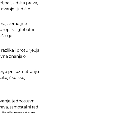
ljna ljudska prava,
štovanje ljudske
ost), temeljne
uropski i globalni
 što je
azlika i proturječja
ovna znanja o
jesje pri razmatranju
itoj školskoj,
avanja, jednostavni
rava, samostalni rad