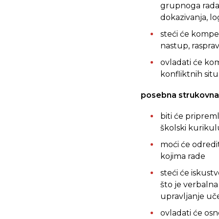
grupnoga rada, 
dokazivanja, l
steći će kompet
nastup, rasprav
ovladati će ko
konfliktnih sit
posebna strukovna 
biti će pripre
školski kuriku
moći će odredi
kojima rade
steći će iskust
što je verbalna
upravljanje uče
ovladati će osn