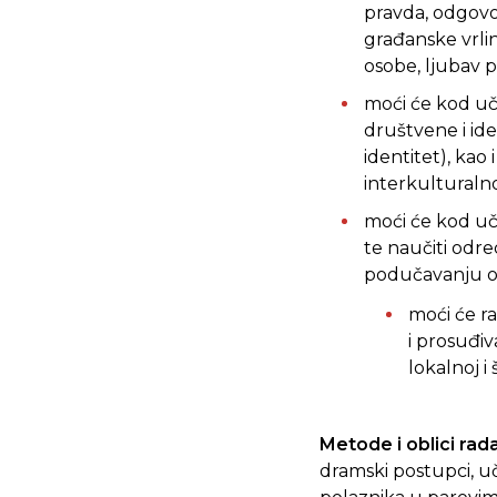
pravda, odgovor
građanske vrlin
osobe, ljubav 
moći će kod uč
društvene i ide
identitet), kao 
interkulturalno
moći će kod uče
te naučiti odre
podučavanju o 
moći će ra
i prosuđiv
lokalnoj i 
Metode i oblici rada
dramski postupci, uč