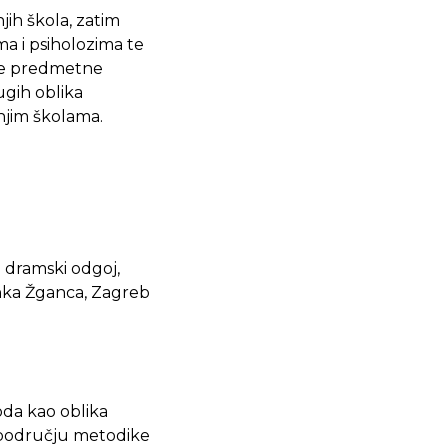
ih škola, zatim
a i psiholozima te
vne predmetne
ugih oblika
dnjim školama.
a dramski odgoj,
inka Žganca, Zagreb
oda kao oblika
u području metodike