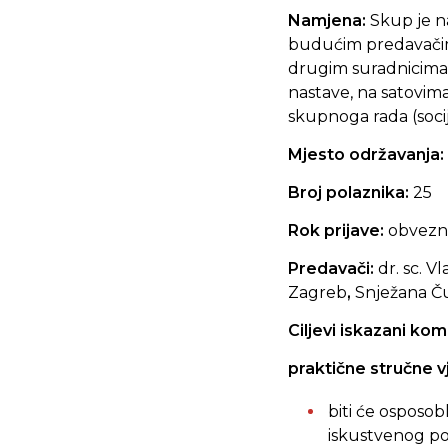
Namjena:
Skup je n
budućim predavačim
drugim suradnicima 
nastave, na satovima
skupnoga rada (socija
Mjesto održavanja:
Broj polaznika:
25
Rok prijave:
obvezn
Predavači:
dr. sc.
Vl
Zagreb
,
Snježana Ču
Ciljevi iskazani kom
praktične stručne v
biti će osposob
iskustvenog po