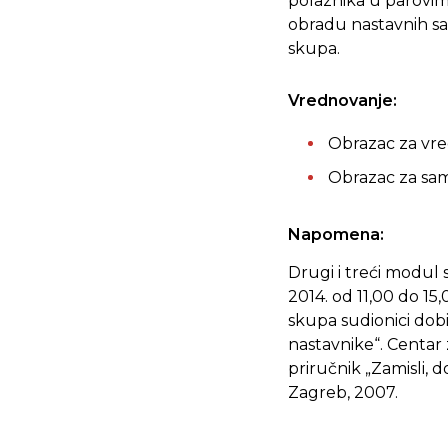
polaznika u parovi
obradu nastavnih sa
skupa.
Vrednovanje:
Obrazac za vred
Obrazac za sa
Napomena:
Drugi i treći modul s
2014. od 11,00 do 15
skupa sudionici dob
nastavnike“. Centar 
priručnik „Zamisli, d
Zagreb, 2007.