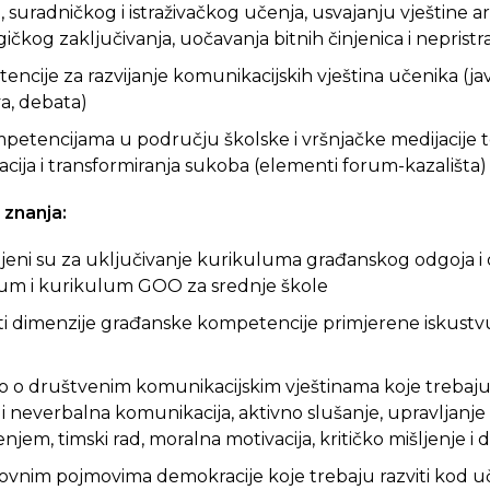
suradničkog i istraživačkog učenja, usvajanju vještine a
ogičkog
zaključivanja, uočavanja bitnih činjenica i neprist
encije za razvijanje komunikacijskih vještina učenika (jav
a, debata)
mpetencijama u području školske i vršnjačke medijacije t
uacija i transformiranja sukoba (elementi forum-kazališta)
znanja:
mljeni su za uključivanje kurikuluma građanskog odgoja i
lum i kurikulum GOO za srednje škole
ti dimenzije građanske kompetencije primjerene iskustvu
vo o društvenim komunikacijskim vještinama koje trebaju 
 i neverbalna komunikacija, aktivno slušanje, upravljanj
njem, timski rad, moralna motivacija, kritičko mišljenje i d
ovnim pojmovima demokracije koje trebaju razviti kod uče