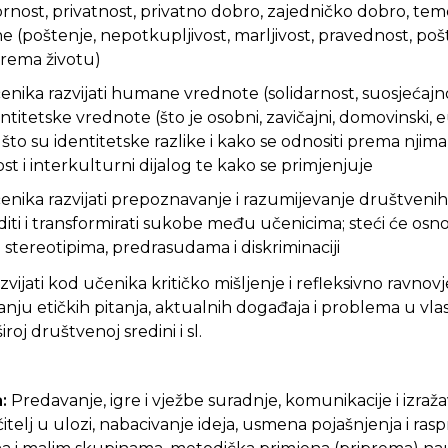
nost, privatnost, privatno dobro, zajedničko dobro, teme
e (poštenje, nepotkupljivost, marljivost, pravednost, po
prema životu)
enika razvijati humane vrednote (solidarnost, suosjećajn
ntitetske vrednote (što je osobni, zavičajni, domovinski, e
i što su identitetske razlike i kako se odnositi prema njima,
st i interkulturni dijalog te kako se primjenjuje
nika razvijati prepoznavanje i razumijevanje društvenih r
diti i transformirati sukobe među učenicima; steći će osn
stereotipima, predrasudama i diskriminaciji
zvijati kod učenika kritičko mišljenje i refleksivno ravnov
anju etičkih pitanja, aktualnih događaja i problema u vlast
široj društvenoj sredini i sl.
:
Predavanje, igre i vježbe suradnje, komunikacije i izraž
itelj u ulozi, nabacivanje ideja, usmena pojašnjenja i rasp