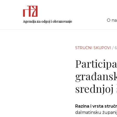
O n
Agencija za odgoj i obrazovanje
STRUČNI SKUPOVI
/ 
Particip
građansk
srednjoj 
Razina i vrsta stru
dalmatinsku župani