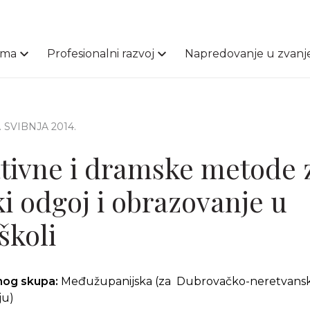
ama
Profesionalni razvoj
Napredovanje u zvanj
6. SVIBNJA 2014.
ativne i dramske metode 
i odgoj i obrazovanje u
školi
čnog skupa:
Međužupanijska (za Dubrovačko-neretvansku
ju)