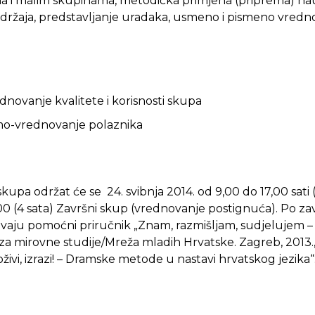
ma i malim skupinama, metodička primjena (priprema) n
držaja, predstavljanje uradaka, usmeno i pismeno vred
novanje kvalitete i korisnosti skupa
mo-vrednovanje polaznika
kupa održat će se 24. svibnja 2014. od 9,00 do 17,00 sati (8) 
,00 (4 sata) Završni skup (vrednovanje postignuća). Po z
ivaju pomoćni priručnik „Znam, razmišljam, sudjelujem – 
za mirovne studije/Mreža mladih Hrvatske. Zagreb, 2013.,
oživi, izrazi! – Dramske metode u nastavi hrvatskog jezika“