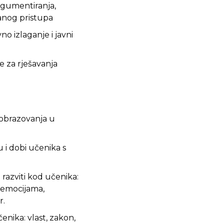
rgumentiranja,
ranog pristupa
no izlaganje i javni
e za rješavanja
 obrazovanja u
 i dobi učenika s
razviti kod učenika:
e emocijama,
r.
nika: vlast, zakon,