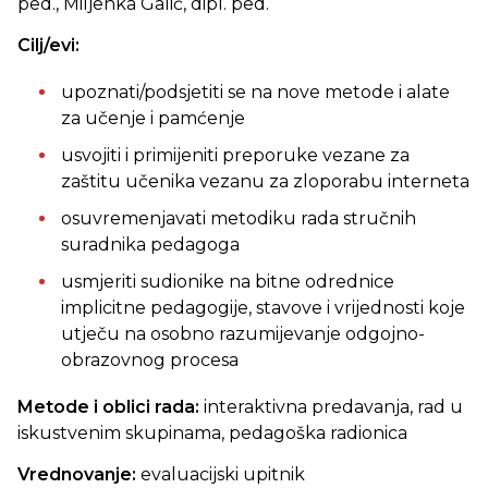
ped., Miljenka Galić, dipl. ped.
Cilj/evi:
upoznati/podsjetiti se na nove metode i alate
za učenje i pamćenje
usvojiti i primijeniti preporuke vezane za
zaštitu učenika vezanu za zloporabu interneta
osuvremenjavati metodiku rada stručnih
suradnika pedagoga
usmjeriti sudionike na bitne odrednice
implicitne pedagogije, stavove i vrijednosti koje
utječu na osobno razumijevanje odgojno-
obrazovnog procesa
Metode i oblici rada:
interaktivna predavanja, rad u
iskustvenim skupinama, pedagoška radionica
Vrednovanje:
evaluacijski upitnik