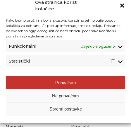
Ova stranica koristi
kolačiće
Kako bismo pružili najbolja iskustva, koristimo tehnologije poput
kolačića za pohranu i/ili pristup informacijama o uređaju. Pristanak
na ove tehnologije omogućit će nam obradu podataka kao što su
ponašanje pregledavanja stranice.
Funkcionalni
Uvijek omogućeno
Statistički
Agencija za odgoj i obrazovanje
Prihvaćam
Donje Svetice 38, 10000 Zagreb
Ne prihvaćam
MATIČNI BROJ:
1778129
OIB:
72193628411
Spremi postavke
Prenošenje sadržaja dopušteno je uz navođenje izvora.
Novosti
Kontakt