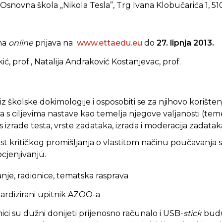
Osnovna škola „Nikola Tesla”, Trg Ivana Klobučarića 1, 5
na
online
prijava na
www.ettaedu.eu
do
27. lipnja 2013.
ić, prof., Natalija Andraković Kostanjevac, prof.
 iz školske dokimologije i osposobiti se za njihovo korišten
a s ciljevima nastave kao temelja njegove valjanosti (tem
us izrade testa, vrste zadataka, izrada i moderacija zadatak
nost kritičkog promišljanja o vlastitom načinu poučavanja
cjenjivanju.
nje, radionice, tematska rasprava
ardizirani upitnik AZOO-a
ci su dužni donijeti prijenosno računalo i USB-
stick
budu