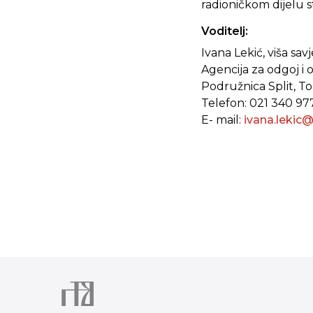
radioničkom dijelu s
Voditelj:
Ivana Lekić, viša sav
Agencija za odgoj i
Podružnica Split, To
Telefon: 021 340 97
E- mail:
ivana.lekic