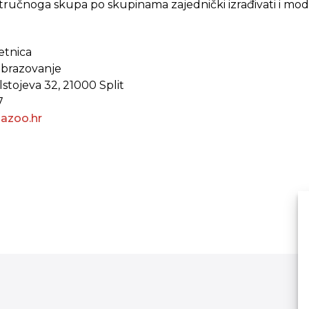
tručnoga skupa po skupinama zajednički izrađivati i mode
jetnica
 obrazovanje
lstojeva 32, 21000 Split
7
@azoo.hr