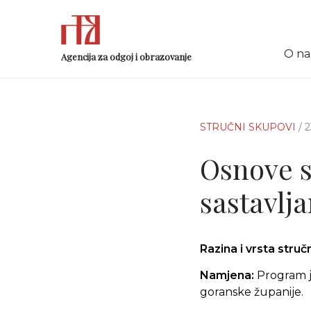
O n
Agencija za odgoj i obrazovanje
STRUČNI SKUPOVI
/ 
Osnove s
sastavlja
Razina i vrsta stru
Namjena:
Program je
goranske županije.