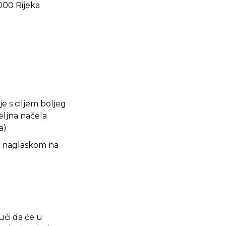
1000 Rijeka
je s ciljem boljeg
eljna načela
a)
 s naglaskom na
ći da će u