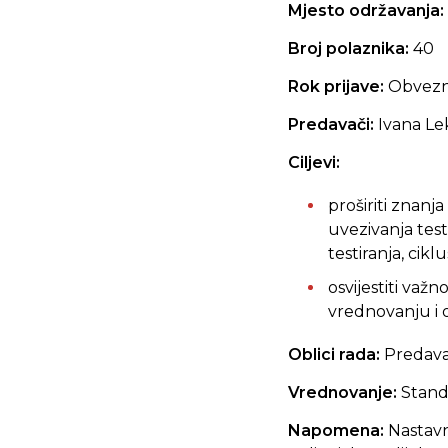
Mjesto održavanja:
Broj polaznika:
40
Rok prijave:
Obvez
Predavači:
Ivana Lek
Ciljevi:
proširiti znanja
uvezivanja test
testiranja, cikl
osvijestiti važ
vrednovanju i o
Oblici rada:
Predava
Vrednovanje:
Stand
Napomena:
Nastavni