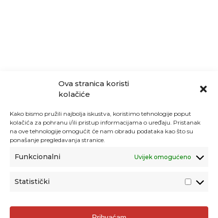
Ova stranica koristi
kolačiće
Kako bismo pružili najbolja iskustva, koristimo tehnologije poput
kolačića za pohranu i/ili pristup informacijama o uređaju. Pristanak
na ove tehnologije omogućit će nam obradu podataka kao što su
ponašanje pregledavanja stranice.
Funkcionalni
Uvijek omogućeno
Statistički
Agencija za odgoj i obrazovanje
Prihvaćam