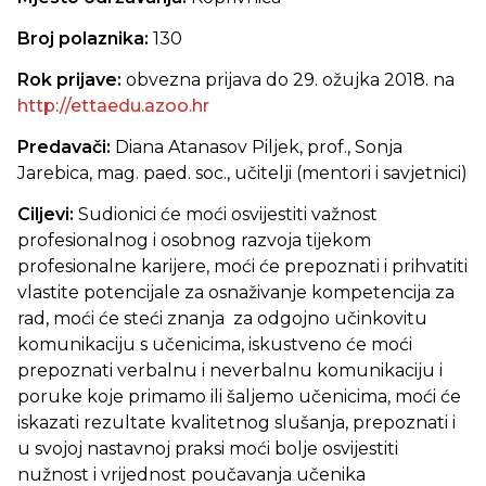
Broj polaznika:
130
Rok prijave:
obvezna prijava do 29. ožujka 2018. na
http://ettaedu.azoo.hr
Predavači:
Diana Atanasov Piljek, prof., Sonja
Jarebica, mag. paed. soc., učitelji (mentori i savjetnici)
Ciljevi:
Sudionici će moći osvijestiti važnost
profesionalnog i osobnog razvoja tijekom
profesionalne karijere, moći će prepoznati i prihvatiti
vlastite potencijale za osnaživanje kompetencija za
rad, moći će steći znanja za odgojno učinkovitu
komunikaciju s učenicima, iskustveno će moći
prepoznati verbalnu i neverbalnu komunikaciju i
poruke koje primamo ili šaljemo učenicima, moći će
iskazati rezultate kvalitetnog slušanja, prepoznati i
u svojoj nastavnoj praksi moći bolje osvijestiti
nužnost i vrijednost poučavanja učenika