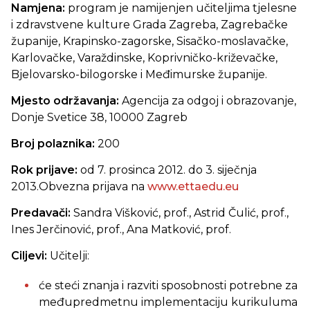
Namjena:
program je namijenjen učiteljima tjelesne
i zdravstvene kulture Grada Zagreba, Zagrebačke
županije, Krapinsko-zagorske, Sisačko-moslavačke,
Karlovačke, Varaždinske, Koprivničko-križevačke,
Bjelovarsko-bilogorske i Međimurske županije.
Mjesto održavanja:
Agencija za odgoj i obrazovanje,
Donje Svetice 38, 10000 Zagreb
Broj polaznika:
200
Rok prijave:
od 7. prosinca 2012. do 3. siječnja
2013.Obvezna prijava na
www.ettaedu.eu
Predavači:
Sandra Višković, prof., Astrid Čulić, prof.,
Ines Jerčinović, prof., Ana Matković, prof.
Ciljevi:
Učitelji:
će steći znanja i razviti sposobnosti potrebne za
međupredmetnu implementaciju kurikuluma