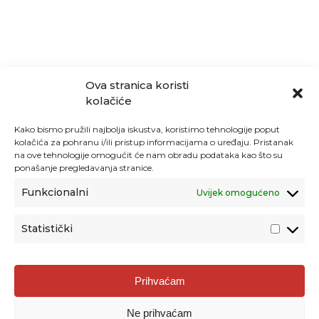
Ova stranica koristi
kolačiće
Kako bismo pružili najbolja iskustva, koristimo tehnologije poput
kolačića za pohranu i/ili pristup informacijama o uređaju. Pristanak
na ove tehnologije omogućit će nam obradu podataka kao što su
ponašanje pregledavanja stranice.
Funkcionalni
Uvijek omogućeno
Statistički
Agencija za odgoj i obrazovanje
Prihvaćam
Donje Svetice 38, 10000 Zagreb
Ne prihvaćam
MATIČNI BROJ:
1778129