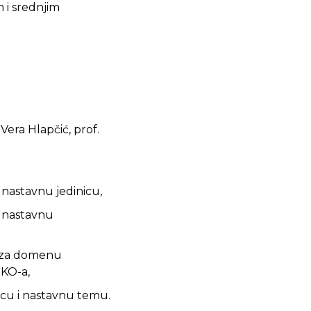
 i srednjim
 Vera Hlapčić, prof.
nastavnu jedinicu,
u nastavnu
. za domenu
HKO-a,
icu i nastavnu temu.