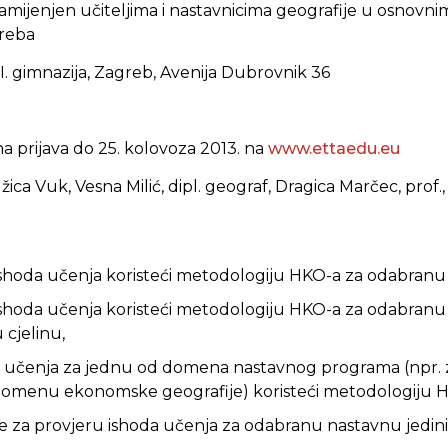
amijenjen učiteljima i nastavnicima geografije u osnovnim
reba
I. gimnazija, Zagreb, Avenija Dubrovnik 36
 prijava do 25. kolovoza 2013. na
www.ettaedu.eu
užica Vuk, Vesna Milić, dipl. geograf, Dragica Marčec, prof.,
ishoda učenja koristeći metodologiju HKO-a za odabranu 
 ishoda učenja koristeći metodologiju HKO-a za odabran
cjelinu,
de učenja za jednu od domena nastavnog programa (npr
 domenu ekonomske geografije) koristeći metodologiju 
ke za provjeru ishoda učenja za odabranu nastavnu jedin