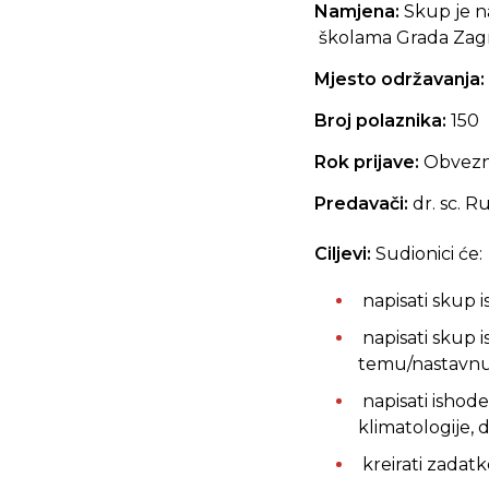
Namjena:
Skup je n
školama Grada Zag
Mjesto održavanja:
Broj polaznika:
150
Rok prijave:
Obvezna
Predavači:
dr. sc. R
Ciljevi:
Sudionici će:
napisati skup 
napisati skup
temu/nastavnu 
napisati isho
klimatologije,
kreirati zadat