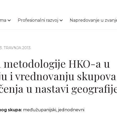
ama
Profesionalni razvoj
Napredovanje u zvanj
23. TRAVNJA 2013.
a metodologije HKO-a u
ju i vrednovanju skupova
čenja u nastavi geografij
čnog skupa:
međužupanijski, jednodnevni