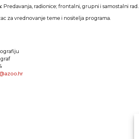
a:
Predavanja, radionice; frontalni, grupni i samostalni rad.
ac za vrednovanje teme i nositelja programa.
eografiju
ograf
4
c@azoo.hr