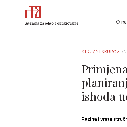
O n
Agencija za odgoj i obrazovanje
STRUČNI SKUPOVI
/ 
Primjen
planiran
ishoda u
Razina i vrsta stru