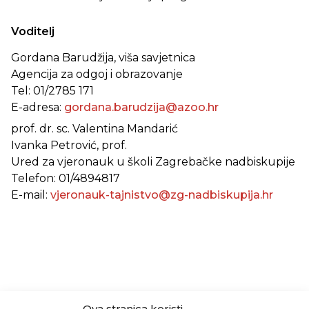
Voditelj
Gordana Barudžija, viša savjetnica
Agencija za odgoj i obrazovanje
Tel: 01/2785 171
E-adresa:
gordana.barudzija@azoo.hr
prof. dr. sc. Valentina Mandarić
Ivanka Petrović, prof.
Ured za vjeronauk u školi Zagrebačke nadbiskupije
Telefon: 01/4894817
E-mail:
vjeronauk-tajnistvo@zg-nadbiskupija.hr
Ova stranica koristi