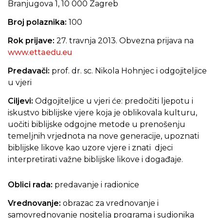
Branjugova 1, 10 000 Zagreb
Broj polaznika:
100
Rok prijave:
27. travnja 2013. Obvezna prijava na
www.ettaedu.eu
Predavači:
prof. dr. sc. Nikola Hohnjec i odgojiteljice
u vjeri
Ciljevi:
Odgojiteljice u vjeri će: predočiti ljepotu i
iskustvo biblijske vjere koja je oblikovala kulturu,
uočiti biblijske odgojne metode u prenošenju
temeljnih vrjednota na nove generacije, upoznati
biblijske likove kao uzore vjere i znati djeci
interpretirati važne biblijske likove i događaje.
Oblici rada:
predavanje i radionice
Vrednovanje:
obrazac za vrednovanje i
samovrednovanje nositelja programa i sudionika