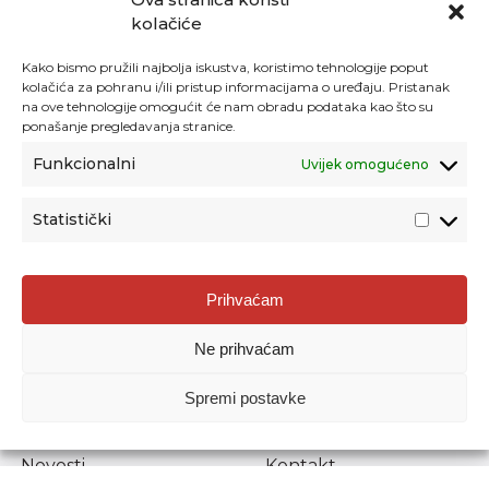
kolačiće
Kako bismo pružili najbolja iskustva, koristimo tehnologije poput
kolačića za pohranu i/ili pristup informacijama o uređaju. Pristanak
na ove tehnologije omogućit će nam obradu podataka kao što su
ponašanje pregledavanja stranice.
Funkcionalni
Uvijek omogućeno
Statistički
Agencija za odgoj i obrazovanje
Prihvaćam
Donje Svetice 38, 10000 Zagreb
Ne prihvaćam
MATIČNI BROJ:
1778129
OIB:
72193628411
Spremi postavke
Prenošenje sadržaja dopušteno je uz navođenje izvora.
Novosti
Kontakt