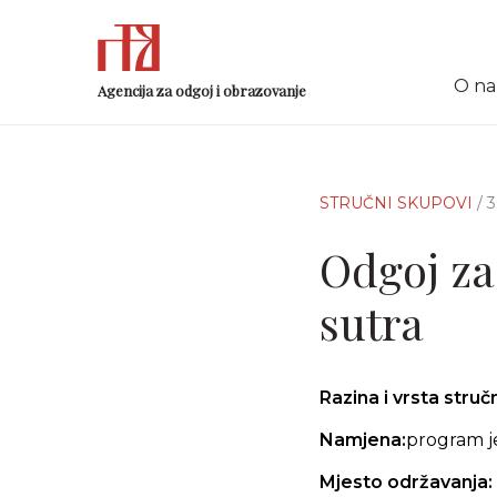
O n
Agencija za odgoj i obrazovanje
STRUČNI SKUPOVI
/ 
Odgoj za 
sutra
Razina i vrsta stru
Namjena:
program j
Mjesto održavanja: