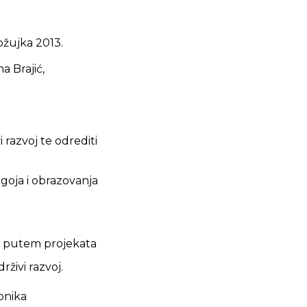
ožujka 2013.
a Brajić,
razvoj te odrediti
goja i obrazovanja
nja putem projekata
živi razvoj.
onika