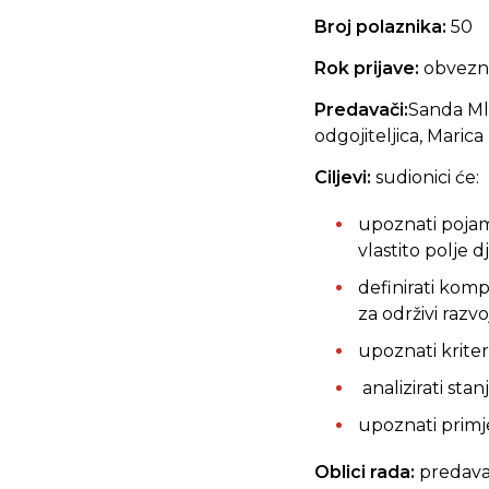
Broj polaznika:
50
Rok prijave:
obvez
Predavači:
Sanda Mlač
odgojiteljica, Marica 
Ciljevi:
sudionici će:
upoznati pojam 
vlastito polje 
definirati komp
za održivi razvo
upoznati kriter
analizirati sta
upoznati primj
Oblici rada:
predavan