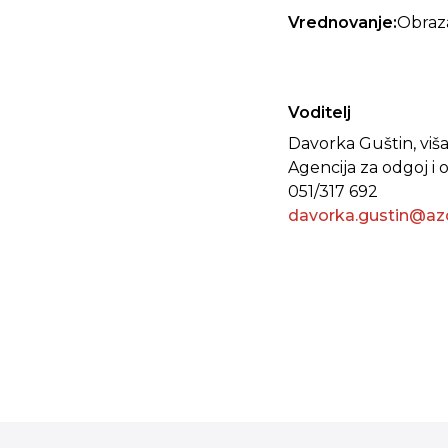
Vrednovanje:
Obraza
Voditelj
Davorka Guštin, viša
Agencija za odgoj i
051/317 692
davorka.gustin@az