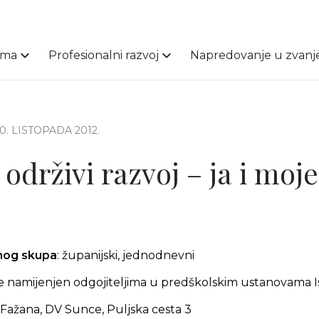
ama
Profesionalni razvoj
Napredovanje u zvanj
30. LISTOPADA 2012.
održivi razvoj – ja i moje
čnog skupa
: županijski, jednodnevni
e namijenjen odgojiteljima u predškolskim ustanovama I
Fažana, DV Sunce, Puljska cesta 3