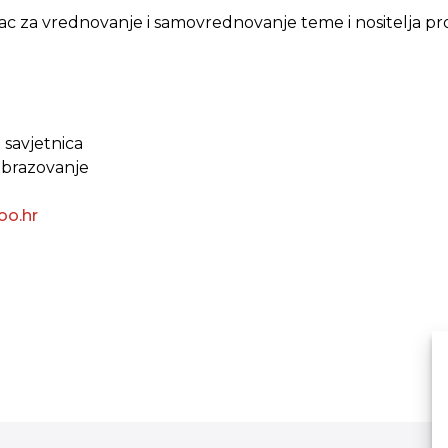
c za vrednovanje i samovrednovanje teme i nositelja 
 savjetnica
 obrazovanje
oo.hr