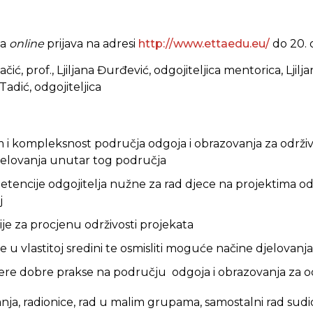
na
online
prijava na adresi
http://www.ettaedu.eu/
do 20. 
ić, prof., Ljiljana Đurđević, odgojiteljica mentorica, Ljiljan
Tadić, odgojiteljica
i kompleksnost područja odgoja i obrazovanja za održivi 
djelovanja unutar tog područja
etencije odgojitelja nužne za rad djece na projektima od
j
ije za procjenu održivosti projekata
nje u vlastitoj sredini te osmisliti moguće načine djelova
ere dobre prakse na području odgoja i obrazovanja za odr
ja, radionice, rad u malim grupama, samostalni rad sudi