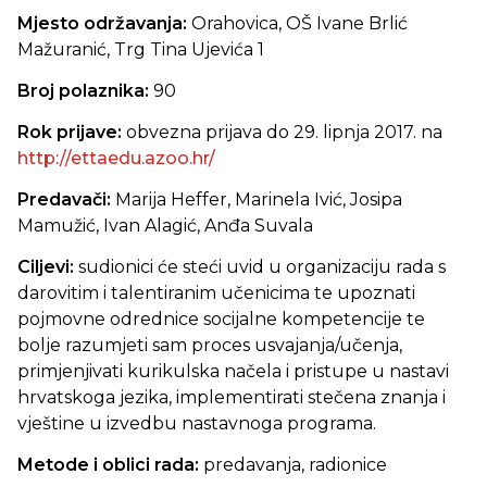
Mjesto održavanja:
Orahovica, OŠ Ivane Brlić
Mažuranić, Trg Tina Ujevića 1
Broj polaznika:
90
Rok prijave:
obvezna prijava do 29. lipnja 2017. na
http://ettaedu.azoo.hr/
Predavači:
Marija Heffer, Marinela Ivić, Josipa
Mamužić, Ivan Alagić, Anđa Suvala
Ciljevi:
sudionici će steći uvid u organizaciju rada s
darovitim i talentiranim učenicima te upoznati
pojmovne odrednice socijalne kompetencije te
bolje razumjeti sam proces usvajanja/učenja,
primjenjivati kurikulska načela i pristupe u nastavi
hrvatskoga jezika, implementirati stečena znanja i
vještine u izvedbu nastavnoga programa.
Metode i oblici rada:
predavanja, radionice