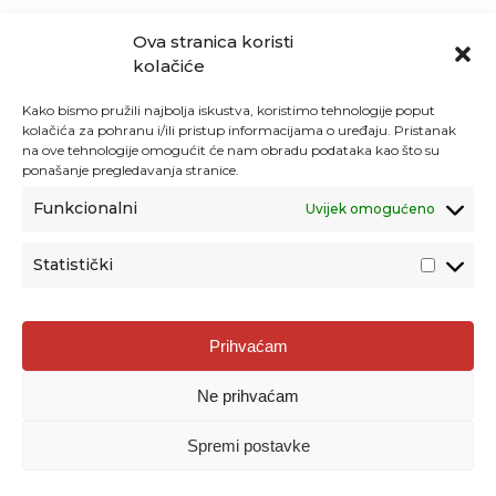
Ova stranica koristi
kolačiće
Kako bismo pružili najbolja iskustva, koristimo tehnologije poput
kolačića za pohranu i/ili pristup informacijama o uređaju. Pristanak
na ove tehnologije omogućit će nam obradu podataka kao što su
ponašanje pregledavanja stranice.
Funkcionalni
Uvijek omogućeno
Statistički
Agencija za odgoj i obrazovanje
Prihvaćam
Donje Svetice 38, 10000 Zagreb
Ne prihvaćam
MATIČNI BROJ:
1778129
OIB:
72193628411
Spremi postavke
Prenošenje sadržaja dopušteno je uz navođenje izvora.