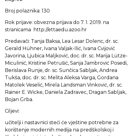
Broj polaznika: 130
Rok prijave: obvezna prijava do 7. 1. 2019. na
stranicama http://ettaedu.azoo.hr
Predavači: Tanja Baksa, Lea Lesar Dolenc, dr. sc.
Gerald Hühner, Ivana Valjak-Ilić, Ivana Cvijović
Javorina, Ljubica Maljković, doc. dr. sc. Marija Lütze-
Miculinić, Kristine Petrušić, Sanja Jambrović Posedi,
Berislava Runje, dr. sc. Sunčica Sabljak, Andrea
Tukša, doc. dr. sc. Melita Aleksa Varga, Gordana
Matolek Veselić, Mirela Landsman Vinković, dr. sc.
Rainer E. Wicke, Daniela Zadravec, Dragan Sabljak,
Bojan Grba.
Ciljevi:
učitelji i nastavnici steći će vještine potrebne za
korištenje modernih medija na predškolskoj i