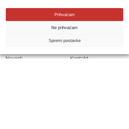
Agencija za odgoj i obrazovanje
Prihvaćam
Donje Svetice 38, 10000 Zagreb
Ne prihvaćam
MATIČNI BROJ:
1778129
OIB:
72193628411
Spremi postavke
Prenošenje sadržaja dopušteno je uz navođenje izvora.
Novosti
Kontakt
Stručni ispiti
Pristup informacijama
Propisi i dokumenti
Zaštita osobnih
podataka
Povjerljiva osoba za
unutarnje prijavljivanje
nepravilnosti
Etički povjerenik
Agencije za odgoj i
obrazovanje