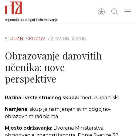
Agencija za odgoj i obrazovanje
STRUČNI SKUPOVI
/ 2. SVIBNJA 2016.
Obrazovanje darovitih
učenika: nove
perspektive
Razina i vrsta stručnog skupa:
međužupanijski
Namjena:
skup je namijenjen svim odgojno-
obrazovnim radnicima
Mjesto održavanja:
Dvorana Ministarstva
obrazovanja, znanosti i sporta, Donje Svetice 38,