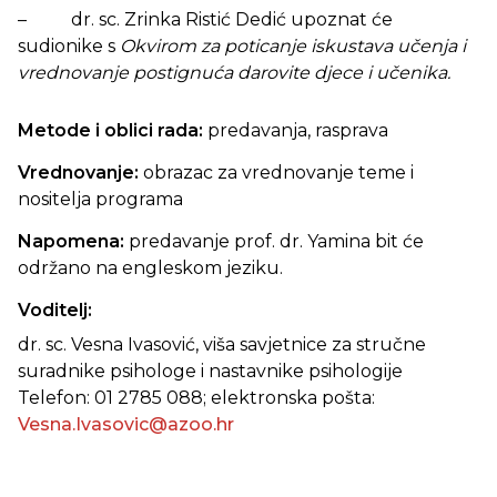
– dr. sc. Zrinka Ristić Dedić upoznat će
sudionike s
Okvirom za poticanje iskustava učenja i
vrednovanje postignuća darovite djece i učenika.
Metode i oblici rada:
predavanja, rasprava
Vrednovanje:
obrazac za vrednovanje teme i
nositelja programa
Napomena:
predavanje prof. dr. Yamina bit će
održano na engleskom jeziku.
Voditelj:
dr. sc. Vesna Ivasović, viša savjetnice za stručne
suradnike psihologe i nastavnike psihologije
Telefon: 01 2785 088; elektronska pošta:
Vesna.Ivasovic@azoo.hr