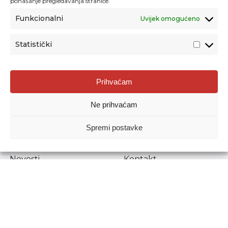
ponašanje pregledavanja stranice.
Funkcionalni
Uvijek omogućeno
Statistički
Agencija za odgoj i obrazovanje
Prihvaćam
Donje Svetice 38, 10000 Zagreb
Ne prihvaćam
MATIČNI BROJ:
1778129
OIB:
72193628411
Spremi postavke
Prenošenje sadržaja dopušteno je uz navođenje izvora.
Novosti
Kontakt
Stručni ispiti
Pristup informacijama
Propisi i dokumenti
Zaštita osobnih
podataka
Povjerljiva osoba za
unutarnje prijavljivanje
nepravilnosti