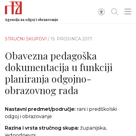
Agencija za odgoj i obrazovanje
STRUČNI SKUPOVI
/ 15. PROSINCA 2017.
Obavezna pedagoška
dokumentacija u funkciji
planiranja odgojno-
obrazovnog rada
Nastavni predmet/p
odručje:
rani i predškolski
odgoj i obrazovanje
Razina i vrsta stručnog skupa:
županijska,
jednodnevni