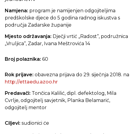
Namjena:
program je namijenjen odgojiteljima
predškolske djece do 5 godina radnog iskustva s
područja Zadarske županije
Mjesto održavanja:
Dječji vrtić „Radost“, podružnica
„Vruljica“, Zadar, Ivana Meštrovića 14
Broj polaznika:
60
Rok prijave:
obavezna prijava do 29. siječnja 2018. na
http://ettaedu.azoo.hr
Predavači:
Tončica Kalilić, dipl. defektolog,
Mila
Cvrlje, odgojitelj savjetnik, Planka Belamarić,
odgojitelj mentor
Ciljevi:
sudionici će