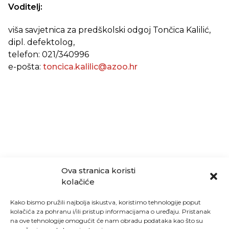
Voditelj:
viša savjetnica za predškolski odgoj Tončica Kalilić,
dipl. defektolog,
telefon: 021/340996
e-pošta:
toncica.kalilic@azoo.hr
Ova stranica koristi
kolačiće
Kako bismo pružili najbolja iskustva, koristimo tehnologije poput
kolačića za pohranu i/ili pristup informacijama o uređaju. Pristanak
na ove tehnologije omogućit će nam obradu podataka kao što su