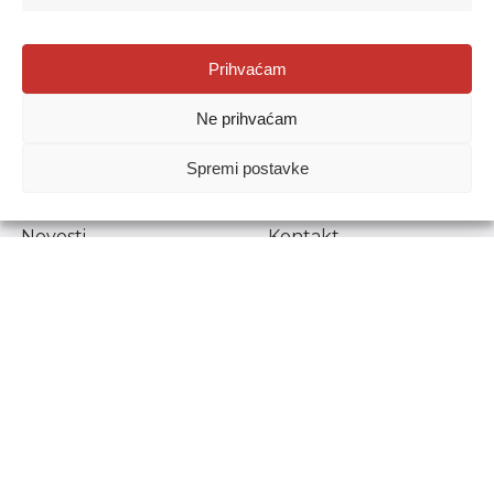
Agencija za odgoj i obrazovanje
Prihvaćam
Donje Svetice 38, 10000 Zagreb
Ne prihvaćam
MATIČNI BROJ:
1778129
OIB:
72193628411
Spremi postavke
Prenošenje sadržaja dopušteno je uz navođenje izvora.
Novosti
Kontakt
Stručni ispiti
Pristup informacijama
Propisi i dokumenti
Zaštita osobnih
podataka
Povjerljiva osoba za
unutarnje prijavljivanje
nepravilnosti
Etički povjerenik
Agencije za odgoj i
obrazovanje