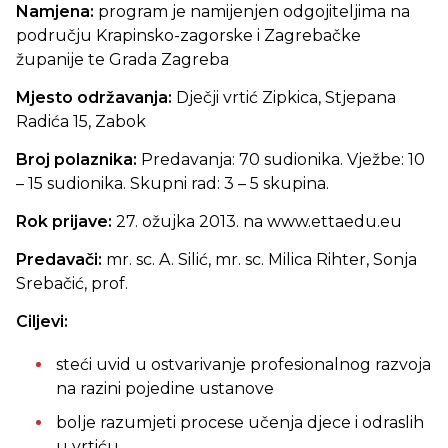
Namjena:
program je namijenjen odgojiteljima na
području Krapinsko-zagorske i Zagrebačke
županije te Grada Zagreba
Mjesto održavanja:
Dječji vrtić Zipkica, Stjepana
Radića 15, Zabok
Broj polaznika:
Predavanja: 70 sudionika. Vježbe: 10
– 15 sudionika. Skupni rad: 3 – 5 skupina.
Rok prijave:
27. ožujka 2013. na www.ettaedu.eu
Predavači:
mr. sc. A. Silić, mr. sc. Milica Rihter, Sonja
Srebačić, prof.
Ciljevi:
steći uvid u ostvarivanje profesionalnog razvoja
na razini pojedine ustanove
bolje razumjeti procese učenja djece i odraslih
u vrtiću