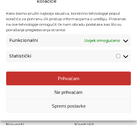
kolačiće
Kako bismo pružili najbolja iskustva, koristimo tehnologije poput
kolačića za pohranu i/ili pristup informacijama o uređaju. Pristanak
na ove tehnologije omogućit će nam obradu podataka kao što su
ponašanje pregledavanja stranice.
Funkcionalni
Uvijek omogućeno
Statistički
Agencija za odgoj i obrazovanje
Prihvaćam
Donje Svetice 38, 10000 Zagreb
Ne prihvaćam
MATIČNI BROJ:
1778129
OIB:
72193628411
Spremi postavke
Prenošenje sadržaja dopušteno je uz navođenje izvora.
Novosti
Kontakt
Stručni ispiti
Pristup informacijama