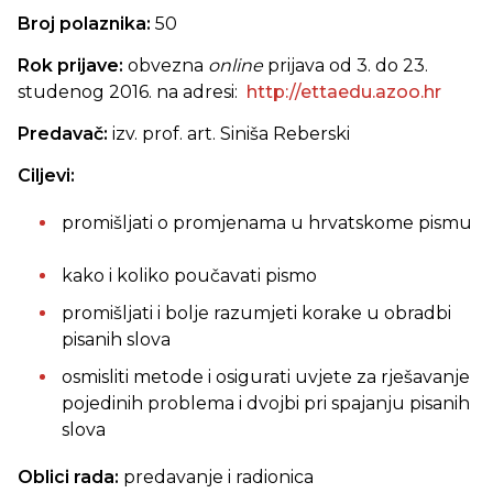
Broj polaznika:
50
Rok prijave:
obvezna
online
prijava od 3. do 23.
studenog 2016. na adresi:
http://ettaedu.azoo.hr
Predavač:
izv. prof. art. Siniša Reberski
Ciljevi:
promišljati o promjenama u hrvatskome pismu
kako i koliko poučavati pismo
promišljati i bolje razumjeti korake u obradbi
pisanih slova
osmisliti metode i osigurati uvjete za rješavanje
pojedinih problema i dvojbi pri spajanju pisanih
slova
Oblici rada:
predavanje i radionica