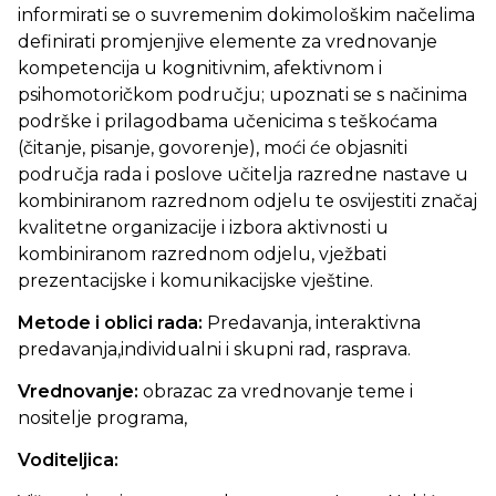
informirati se o suvremenim dokimološkim načelima
definirati promjenjive elemente za vrednovanje
kompetencija u kognitivnim, afektivnom i
psihomotoričkom području; upoznati se s načinima
podrške i prilagodbama učenicima s teškoćama
(čitanje, pisanje, govorenje), moći će objasniti
područja rada i poslove učitelja razredne nastave u
kombiniranom razrednom odjelu te osvijestiti značaj
kvalitetne organizacije i izbora aktivnosti u
kombiniranom razrednom odjelu, vježbati
prezentacijske i komunikacijske vještine.
Metode i oblici rada:
Predavanja, interaktivna
predavanja,individualni i skupni rad, rasprava.
Vrednovanje:
obrazac za vrednovanje teme i
nositelje programa,
Voditeljica: