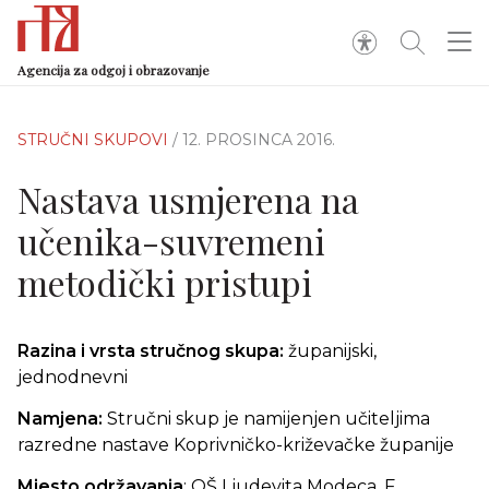
Agencija za odgoj i obrazovanje
STRUČNI SKUPOVI
/ 12. PROSINCA 2016.
Nastava usmjerena na
učenika-suvremeni
metodički pristupi
Razina i vrsta stručnog skupa:
županijski,
jednodnevni
Namjena:
Stručni skup je namijenjen učiteljima
razredne nastave Koprivničko-križevačke županije
Mjesto održavanja
: OŠ Ljudevita Modeca, F.