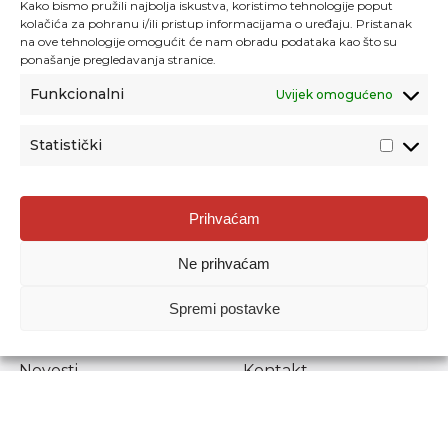
Kako bismo pružili najbolja iskustva, koristimo tehnologije poput
kolačića za pohranu i/ili pristup informacijama o uređaju. Pristanak
na ove tehnologije omogućit će nam obradu podataka kao što su
ponašanje pregledavanja stranice.
Funkcionalni
Uvijek omogućeno
Statistički
Agencija za odgoj i obrazovanje
Prihvaćam
Donje Svetice 38, 10000 Zagreb
Ne prihvaćam
MATIČNI BROJ:
1778129
OIB:
72193628411
Spremi postavke
Prenošenje sadržaja dopušteno je uz navođenje izvora.
Novosti
Kontakt
Stručni ispiti
Pristup informacijama
Propisi i dokumenti
Zaštita osobnih
podataka