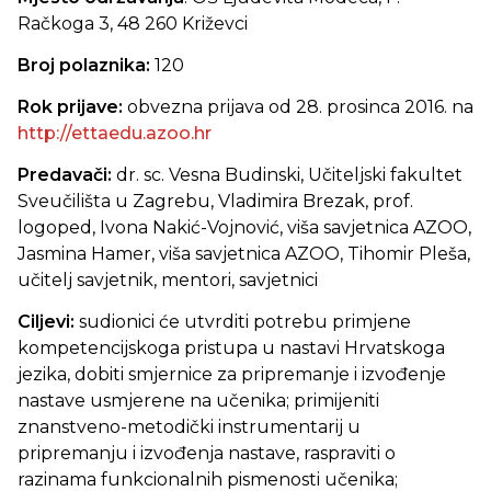
Račkoga 3, 48 260 Križevci
Broj polaznika:
120
Rok prijave:
obvezna prijava od 28. prosinca 2016. na
http://ettaedu.azoo.hr
Predavači:
dr. sc. Vesna Budinski, Učiteljski fakultet
Sveučilišta u Zagrebu, Vladimira Brezak, prof.
logoped, Ivona Nakić-Vojnović, viša savjetnica AZOO,
Jasmina Hamer, viša savjetnica AZOO, Tihomir Pleša,
učitelj savjetnik, mentori, savjetnici
Ciljevi:
sudionici će utvrditi potrebu primjene
kompetencijskoga pristupa u nastavi Hrvatskoga
jezika, dobiti smjernice za pripremanje i izvođenje
nastave usmjerene na učenika; primijeniti
znanstveno-metodički instrumentarij u
pripremanju i izvođenja nastave, raspraviti o
razinama funkcionalnih pismenosti učenika;