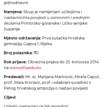
jednodnevni
Namjena:
Skup je namijenjen
učiteljima i
nastavnicima povijesti u osnovnim i srednjim
školama
Primorsko-goranske i Ličko-senjske
županije
Mjesto održavanja:
Prva sušačka hrvatska
gimnazija, Gajeva 1, Rijeka
Broj polaznika: 7
0
Rok prijave:
Obvezna prijava do 25. kolovoza 2014.
na
www.ettaedu.eu
Predavači:
Mr. sc.
Marijana Marinović, Mirela Caput,
prof., Mara Krznarić, prof. i odabrani suradnici s
Petog hrvatskog simpozija o nastavi povijesti
Ciljevi:
Učitelji i nastavnici će biti sposobni: