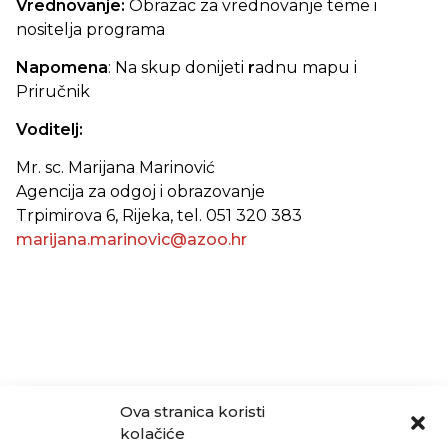
Vrednovanje:
Obrazac za vrednovanje teme i
nositelja programa
Napomena
: Na skup donijeti
r
adnu mapu i
Priručnik
Voditelj:
Mr. sc.
Marijana Marinović
Agencija za odgoj i obrazovanje
Trpimirova 6, Rijeka, tel. 051 320 383
marijana.marinovic@azoo.hr
Ova stranica koristi
kolačiće