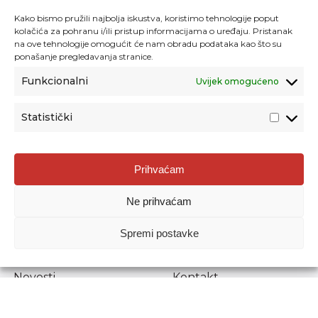
Kako bismo pružili najbolja iskustva, koristimo tehnologije poput
kolačića za pohranu i/ili pristup informacijama o uređaju. Pristanak
na ove tehnologije omogućit će nam obradu podataka kao što su
ponašanje pregledavanja stranice.
Funkcionalni
Uvijek omogućeno
Statistički
Agencija za odgoj i obrazovanje
Prihvaćam
Donje Svetice 38, 10000 Zagreb
Ne prihvaćam
MATIČNI BROJ:
1778129
OIB:
72193628411
Spremi postavke
Prenošenje sadržaja dopušteno je uz navođenje izvora.
Novosti
Kontakt
Stručni ispiti
Pristup informacijama
Propisi i dokumenti
Zaštita osobnih