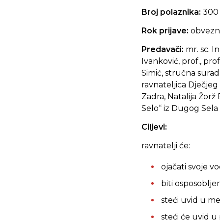
Broj polaznika:
300
Rok prijave:
obvezna
Predavači:
mr. sc. I
Ivanković, prof., prof
Simić, stručna surad
ravnateljica Dječjeg 
Zadra, Natalija Žorž
Selo“ iz Dugog Sela
Ciljevi:
ravnatelji će:
ojačati svoje 
biti osposoblj
steći uvid u 
steći će uvid u