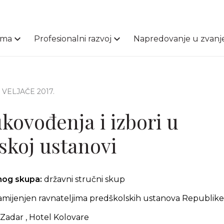
ama
Profesionalni razvoj
Napredovanje u zvanj
1. VELJAČE 2017.
ukovođenja i izbori u
skoj ustanovi
čnog skupa:
državni stručni skup
amijenjen ravnateljima predškolskih ustanova Republik
Zadar , Hotel Kolovare