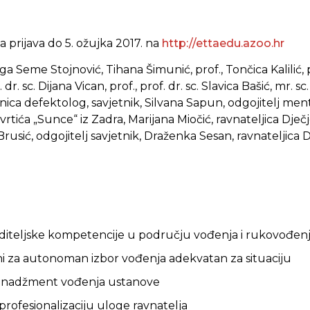
 prijava do 5. ožujka 2017. na
http://ettaedu.azoo.hr
nga Seme Stojnović, Tihana Šimunić, prof., Tončica Kalilić, p
. dr. sc. Dijana Vican, prof., prof. dr. sc. Slavica Bašić, mr. 
nica defektolog, savjetnik, Silvana Sapun, odgojitelj me
vrtića „Sunce“ iz Zadra, Marijana Miočić, ravnateljica Dječj
 Brusić, odgojitelj savjetnik, Draženka Sesan, ravnateljica
voditeljske kompetencije u području vođenja i rukovođen
eni za autonoman izbor vođenja adekvatan za situaciju
menadžment vođenja ustanove
 profesionalizaciju uloge ravnatelja