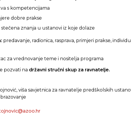
stva s kompetencijama
mjere dobre prakse
i stečena znanja u ustanovi iz koje dolaze
a:
predavanje, radionica, rasprava, primjeri prakse, individu
ac za vrednovanje teme i nositelja programa
e pozvati na
državni stručni skup za ravnatelje.
ojnović, viša savjetnica za ravnatelje predškolskih ustan
 obrazovanje
tojnovic@azoo.hr