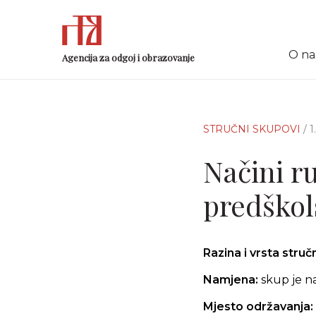
O n
Agencija za odgoj i obrazovanje
STRUČNI SKUPOVI
/ 
Načini r
predškol
Razina i vrsta stru
Namjena:
skup je n
Mjesto održavanja: