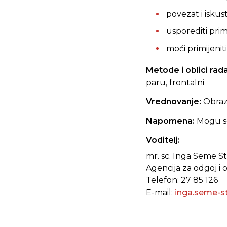
povezat i isku
usporediti pri
moći primijenit
Metode i oblici rad
paru, frontalni
Vrednovanje:
Obraz
Napomena:
Mogu s
Voditelj:
mr. sc. Inga Seme St
Agencija za odgoj i
Telefon: 27 85 126
E-mail:
inga.seme-s