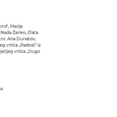
rof., Marija
sc. Nada Žanko, Zlata
ntor, Ana Dunatov,
eg vrtića „Radost“ iz
 Dječjeg vrtića „Dugo
ja