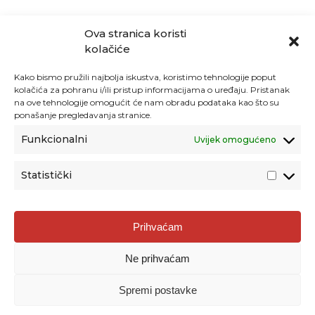
Ova stranica koristi
kolačiće
Kako bismo pružili najbolja iskustva, koristimo tehnologije poput
kolačića za pohranu i/ili pristup informacijama o uređaju. Pristanak
na ove tehnologije omogućit će nam obradu podataka kao što su
ponašanje pregledavanja stranice.
Funkcionalni
Uvijek omogućeno
Statistički
Agencija za odgoj i obrazovanje
Prihvaćam
Donje Svetice 38, 10000 Zagreb
Ne prihvaćam
MATIČNI BROJ:
1778129
OIB:
72193628411
Spremi postavke
Prenošenje sadržaja dopušteno je uz navođenje izvora.