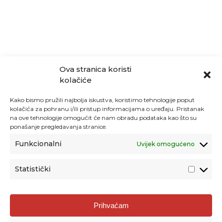
Ova stranica koristi
kolačiće
Kako bismo pružili najbolja iskustva, koristimo tehnologije poput
kolačića za pohranu i/ili pristup informacijama o uređaju. Pristanak
na ove tehnologije omogućit će nam obradu podataka kao što su
ponašanje pregledavanja stranice.
Funkcionalni
Uvijek omogućeno
Statistički
Agencija za odgoj i obrazovanje
Prihvaćam
Donje Svetice 38, 10000 Zagreb