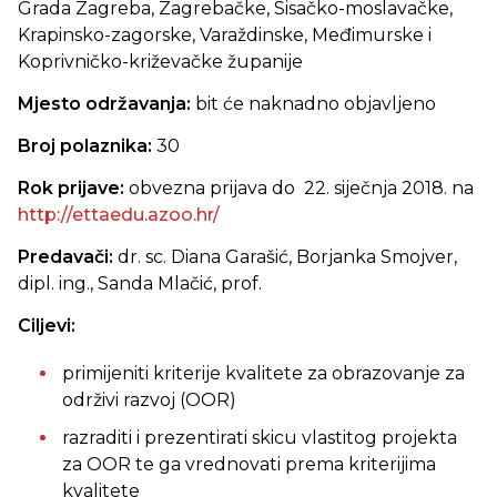
Grada Zagreba, Zagrebačke, Sisačko-moslavačke,
Krapinsko-zagorske, Varaždinske, Međimurske i
Koprivničko-križevačke županije
Mjesto održavanja:
bit će naknadno objavljeno
Broj polaznika:
30
Rok prijave:
obvezna prijava do 22. siječnja 2018. na
http://ettaedu.azoo.hr/
Predavači:
dr. sc. Diana Garašić, Borjanka Smojver,
dipl. ing., Sanda Mlačić, prof.
Ciljevi:
primijeniti kriterije kvalitete za obrazovanje za
održivi razvoj (OOR)
razraditi i prezentirati skicu vlastitog projekta
za OOR te ga vrednovati prema kriterijima
kvalitete