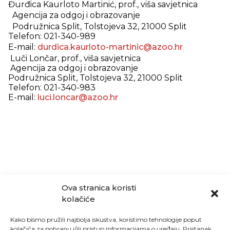
Đurđica Kaurloto Martinić, prof., viša savjetnica
Agencija za odgoj i obrazovanje
Podružnica Split, Tolstojeva 32, 21000 Split
Telefon: 021-340-989
E-mail:
durdica.kaurloto-martinic@azoo.hr
Luči Lončar, prof., viša savjetnica
Agencija za odgoj i obrazovanje
Podružnica Split, Tolstojeva 32, 21000 Split
Telefon: 021-340-983
E-mail:
luci.loncar@azoo.hr
Ova stranica koristi
kolačiće
Kako bismo pružili najbolja iskustva, koristimo tehnologije poput
kolačića za pohranu i/ili pristup informacijama o uređaju. Pristanak