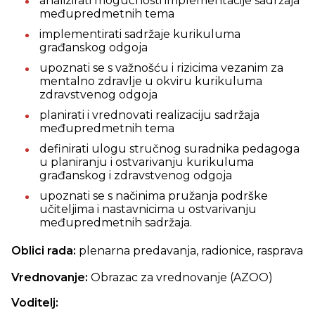
analizirati mogućnosti implementacije sadržaja
međupredmetnih tema
implementirati sadržaje kurikuluma
građanskog odgoja
upoznati se s važnošću i rizicima vezanim za
mentalno zdravlje u okviru kurikuluma
zdravstvenog odgoja
planirati i vrednovati realizaciju sadržaja
međupredmetnih tema
definirati ulogu stručnog suradnika pedagoga
u planiranju i ostvarivanju kurikuluma
građanskog i zdravstvenog odgoja
upoznati se s načinima pružanja podrške
učiteljima i nastavnicima u ostvarivanju
međupredmetnih sadržaja.
Oblici rada:
plenarna predavanja, radionice, rasprava
Vrednovanje:
Obrazac za vrednovanje (AZOO)
Voditelj: