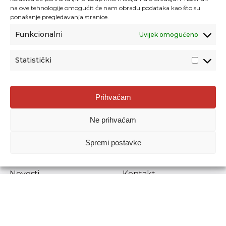
na ove tehnologije omogućit će nam obradu podataka kao što su
ponašanje pregledavanja stranice.
Funkcionalni
Uvijek omogućeno
Statistički
Agencija za odgoj i obrazovanje
Prihvaćam
Donje Svetice 38, 10000 Zagreb
Ne prihvaćam
MATIČNI BROJ:
1778129
OIB:
72193628411
Spremi postavke
Prenošenje sadržaja dopušteno je uz navođenje izvora.
Novosti
Kontakt
Stručni ispiti
Pristup informacijama
Propisi i dokumenti
Zaštita osobnih
podataka
Povjerljiva osoba za