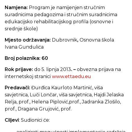
Namjena:
Program je namijenjen stručnim
suradnicima pedagozima i stručnim suradnicima
edukacijsko rehabilitacijskog profila (osnovne i
srednje škole)
Mjesto održavanja:
Dubrovnik
,
Osnovna škola
Ivana Gundulića
Broj polaznika: 60
Rok prijave:
do
5. lipnja 2013
. –
obvezna
prijava na
internetskoj stranici
www.ettaedu.eu
Predavači:
Đurđica Kaurloto Martinić, viša
savjetnica, Luči Lončar, viša savjetnica, Hajdi Jelaska
Relja, prof., Helena Piplović,prof., Jadranka Zlošilo,
prof., Dragana Grujović, prof.
Ciljevi
:
Sudionici će: