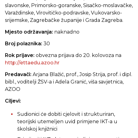
slavonske, Primorsko-goranske, Sisačko-moslavačke,
Varaždinske, Virovitičko-podravske, Vukovarsko-
srijemske, Zagrebačke županije i Grada Zagreba.
Mjesto održavanja:
naknadno
Broj polaznika:
30
Rok prijave:
obvezna prijava do 20. kolovoza na
http://ettaedu.azoo.hr
Predavači:
Arjana Blažić, prof., Josip Strija, prof. i dipl.
bibl., voditelji ŽSV-a i Adela Granić, viša savjetnica,
AZOO
Ciljevi:
Sudionici će dobiti cjelovit i strukturiran,
teorijski utemeljen uvid primjene IKT-a u
školskoj knjižnici