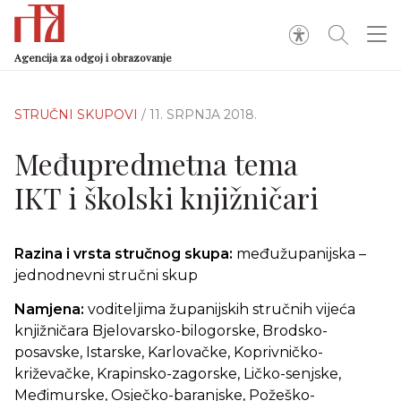
Agencija za odgoj i obrazovanje
STRUČNI SKUPOVI
/ 11. SRPNJA 2018.
Međupredmetna tema
IKT i školski knjižničari
Razina i vrsta stručnog skupa:
međužupanijska –
jednodnevni stručni skup
Namjena:
voditeljima županijskih stručnih vijeća
knjižničara Bjelovarsko-bilogorske, Brodsko-
posavske, Istarske, Karlovačke, Koprivničko-
križevačke, Krapinsko-zagorske, Ličko-senjske,
Međimurske, Osječko-baranjske, Požeško-