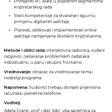
Primijeniti IKT alate u pojedinim segmentima
knjižničarskog rada
Steći kompetencije za stvaranje i sigurnu
primjenu digitalnih sadržaja
Planirati, oblikovati i implementirati online
sadržaje namijenjene školskim knjižničarima
Metode i oblici rada:
interaktivna radionica, vođeni
razgovor, rješavanje problemskih zadataka;
individualno, u paru i skupini; frontalno.
Vrednovanje:
obrazac za vrednovanje tema i
nositelja programa
Napomena:
Sudionici trebaju donijeti prijenosna
računala i pametne telefone
Voditelj:
Adela Granić, prof. i dipl. bibl., viša savjetnica za