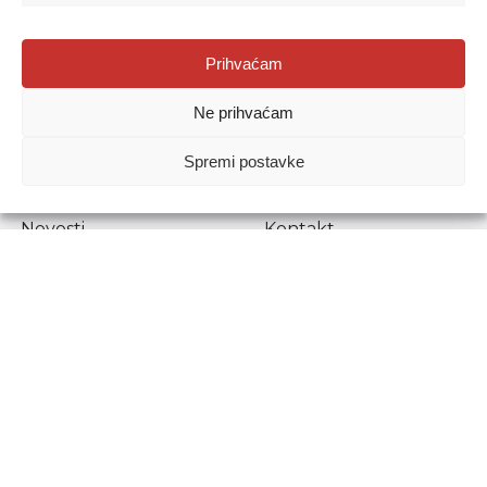
Agencija za odgoj i obrazovanje
Prihvaćam
Donje Svetice 38, 10000 Zagreb
Ne prihvaćam
MATIČNI BROJ:
1778129
OIB:
72193628411
Spremi postavke
Prenošenje sadržaja dopušteno je uz navođenje izvora.
Novosti
Kontakt
Stručni ispiti
Pristup informacijama
Propisi i dokumenti
Zaštita osobnih
podataka
Povjerljiva osoba za
unutarnje prijavljivanje
nepravilnosti
Etički povjerenik
Agencije za odgoj i
obrazovanje