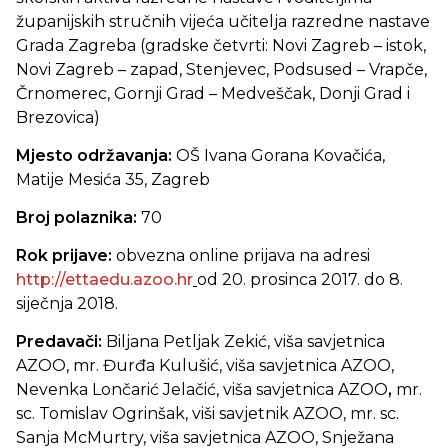
županijskih stručnih vijeća učitelja razredne nastave
Grada Zagreba (gradske četvrti: Novi Zagreb – istok,
Novi Zagreb – zapad, Stenjevec, Podsused – Vrapče,
Črnomerec, Gornji Grad – Medveščak, Donji Grad i
Brezovica)
Mjesto održavanja:
OŠ Ivana Gorana Kovačića,
Matije Mesića 35, Zagreb
Broj polaznika:
70
Rok prijave:
obvezna online prijava na adresi
http://ettaedu.azoo.hr
od 20. prosinca 2017. do 8.
siječnja 2018.
Predavači:
Biljana Petljak Zekić, viša savjetnica
AZOO, mr. Đurđa Kulušić, viša savjetnica AZOO,
Nevenka Lončarić Jelačić, viša savjetnica AZOO
,
mr.
sc. Tomislav Ogrinšak, viši savjetnik AZOO, mr. sc.
Sanja McMurtry, viša savjetnica AZOO, Snježana