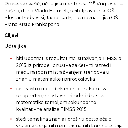
Prusec-Kovačić, učiteljica mentorica, OŠ Vugrovec –
Kašina, dr. sc. Vlado Halusek, učitelj savjetnik, OŠ
Kloštar Podravski, Jadranka Bjelica ravnateljica OŠ
Frana Krste Frankopana
Ciljevi:
Učitelji će:
biti upoznati s rezultatima istraživanja TIMSS-a
2015. iz prirode i društva za četvrti razred i
međunarodnim istraživanjem trendova u
znanju matematike i prirodoslovlja
raspraviti o metodičkim preporukama za
unapređenje nastave prirode i društva i
matematike temeljem sekundarne
kvalitativne analize TIMSS 2015.,
steći temeljna znanja i proširiti postojeća o
vrstama socijalnih i emocionalnih kompetencija