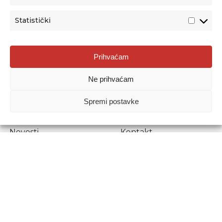
Statistički
Agencija za odgoj i obrazovanje
Prihvaćam
Donje Svetice 38, 10000 Zagreb
Ne prihvaćam
MATIČNI BROJ:
1778129
OIB:
72193628411
Spremi postavke
Prenošenje sadržaja dopušteno je uz navođenje izvora.
Novosti
Kontakt
Stručni ispiti
Pristup informacijama
Propisi i dokumenti
Zaštita osobnih
podataka
Povjerljiva osoba za
unutarnje prijavljivanje
nepravilnosti
Etički povjerenik
Agencije za odgoj i