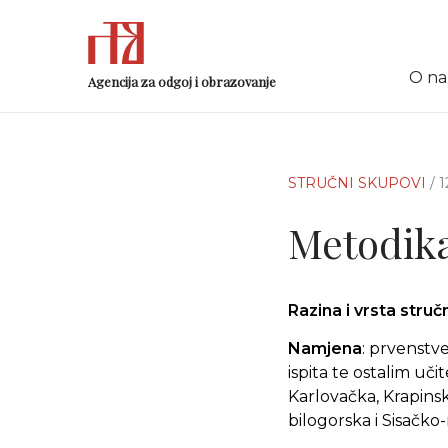
O n
Agencija za odgoj i obrazovanje
STRUČNI SKUPOVI
/ 
Metodika
Razina i vrsta stru
Namjena
: prvenstv
ispita te ostalim uč
Karlovačka, Krapins
bilogorska i Sisačko