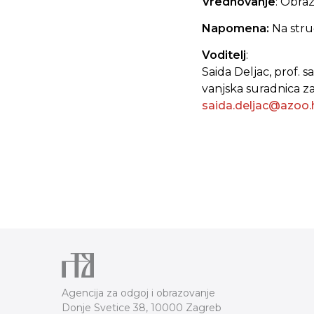
Vrednovanje
: Obra
Napomena:
Na stru
Voditelj
:
Saida Deljac, prof. s
vanjska suradnica za
saida.deljac@azoo.
Agencija za odgoj i obrazovanje
Donje Svetice 38, 10000 Zagreb