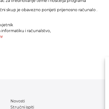
zac za vrednovanje teme i nositelja programa
čni skup je obavezno ponijeti prijenosno računalo .
avjetnik
 informatiku i računalstvo,
hr
Novosti
Stručni ispiti