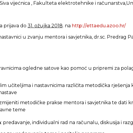
 Siva vijećnica , Fakulteta elektrotehnike i računarstva,U
a prijava do
31. ožujka 2018
. na
http://ettaedu.azoo.hr/
i nastavnici u zvanju mentora i savjetnika, dr.sc. Predrag P
ravnicima ogledne satove kao pomoć u pripremi za pola
im učiteljima i nastavnicima različita metodička rješenja k
 nastave
jeniti metodičke prakse mentora i savjetnika te dati krit
stavne teme
a
: predavanje, individualni rad na računalu, diskusija i raz