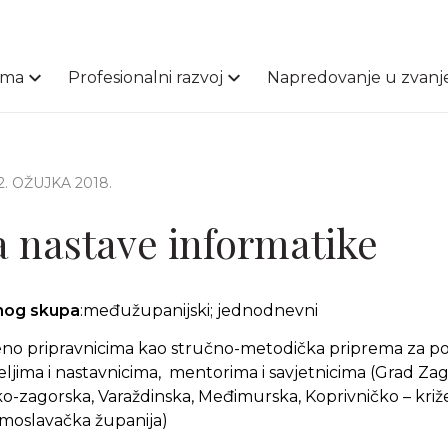
ama
Profesionalni razvoj
Napredovanje u zvanj
12. OŽUJKA 2018.
 nastave informatike
čnog skupa
:međužupanijski; jednodnevni
eno pripravnicima kao stručno-metodička priprema za p
iteljima i nastavnicima, mentorima i savjetnicima (Grad Z
ko-zagorska, Varaždinska, Međimurska, Koprivničko – križ
-moslavačka županija)