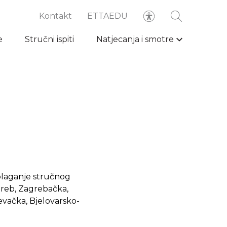
Kontakt
ETTAEDU
e
Stručni ispiti
Natjecanja i smotre
olaganje stručnog
agreb, Zagrebačka,
evačka, Bjelovarsko-