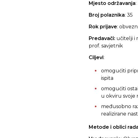
Mjesto održavanja
:
Broj polaznika
: 35
Rok prijave
: obvezn
Predavači:
učitelji 
prof. savjetnik
Ciljevi
:
omogućiti prip
ispita
omogućiti ostal
u okviru svoje
međusobno razmi
realizirane na
Metode i oblici rad