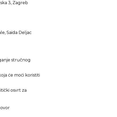
nska 3, Zagreb
ale, Saida Deljac
ganje stručnog
oja će moći koristiti
ički osvrt za
govor