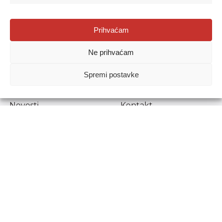
Agencija za odgoj i obrazovanje
Prihvaćam
Donje Svetice 38, 10000 Zagreb
Ne prihvaćam
MATIČNI BROJ:
1778129
OIB:
72193628411
Spremi postavke
Prenošenje sadržaja dopušteno je uz navođenje izvora.
Novosti
Kontakt
Stručni ispiti
Pristup informacijama
Propisi i dokumenti
Zaštita osobnih
podataka
Povjerljiva osoba za
unutarnje prijavljivanje
nepravilnosti
Etički povjerenik
Agencije za odgoj i
obrazovanje