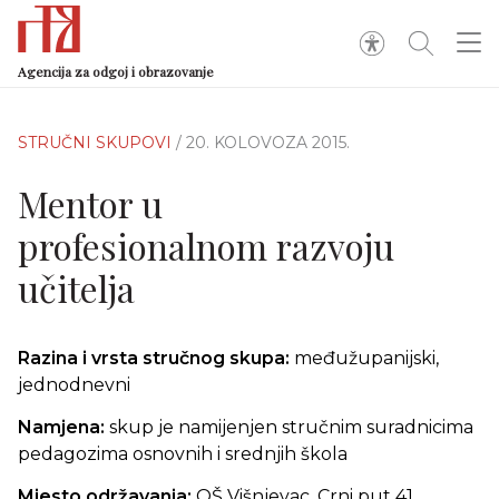
Agencija za odgoj i obrazovanje
STRUČNI SKUPOVI
/ 20. KOLOVOZA 2015.
Mentor u
profesionalnom razvoju
učitelja
Razina i vrsta stručnog skupa:
međužupanijski,
jednodnevni
Namjena:
skup je namijenjen stručnim suradnicima
pedagozima osnovnih i srednjih škola
Mjesto održavanja:
OŠ Višnjevac, Crni put 41,