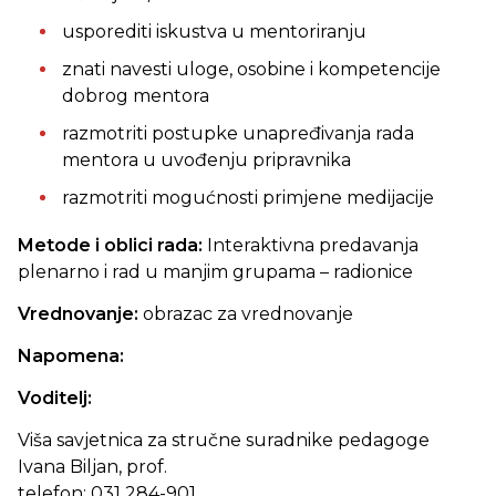
usporediti iskustva u mentoriranju
znati navesti uloge, osobine i kompetencije
dobrog mentora
razmotriti postupke unapređivanja rada
mentora u uvođenju pripravnika
razmotriti mogućnosti primjene medijacije
Metode i oblici rada:
Interaktivna predavanja
plenarno i rad u manjim grupama – radionice
Vrednovanje:
obrazac za vrednovanje
Napomena:
Voditelj:
Viša savjetnica za stručne suradnike pedagoge
Ivana Biljan, prof.
telefon:
031 284-901