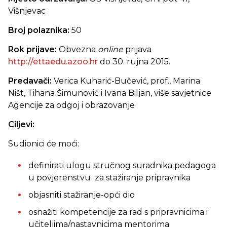
Višnjevac
Broj polaznika:
50
Rok prijave:
Obvezna
online
prijava
http://ettaedu.azoo.hr
do 30. rujna 2015.
Predavači:
Verica Kuharić-Bučević, prof., Marina
Ništ, Tihana Šimunović i Ivana Biljan, više savjetnice
Agencije za odgoj i obrazovanje
Ciljevi:
Sudionici će moći:
definirati ulogu stručnog suradnika pedagoga
u povjerenstvu za stažiranje pripravnika
objasniti stažiranje-opći dio
osnažiti kompetencije za rad s pripravnicima i
učiteljima/nastavnicima mentorima