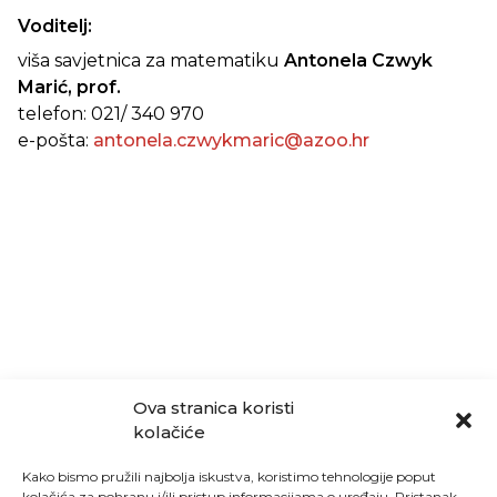
Voditelj:
viša savjetnica za matematiku
Antonela Czwyk
Marić, prof.
telefon: 021/ 340 970
e-pošta:
antonela.czwykmaric@azoo.hr
Ova stranica koristi
kolačiće
Kako bismo pružili najbolja iskustva, koristimo tehnologije poput
kolačića za pohranu i/ili pristup informacijama o uređaju. Pristanak