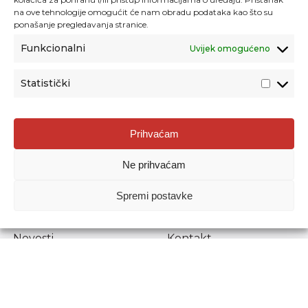
na ove tehnologije omogućit će nam obradu podataka kao što su
ponašanje pregledavanja stranice.
Funkcionalni
Uvijek omogućeno
Statistički
Agencija za odgoj i obrazovanje
Prihvaćam
Donje Svetice 38, 10000 Zagreb
Ne prihvaćam
MATIČNI BROJ:
1778129
OIB:
72193628411
Spremi postavke
Prenošenje sadržaja dopušteno je uz navođenje izvora.
Novosti
Kontakt
Stručni ispiti
Pristup informacijama
Propisi i dokumenti
Zaštita osobnih
podataka
Povjerljiva osoba za