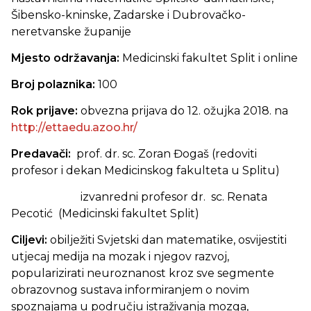
Šibensko-kninske, Zadarske i Dubrovačko-
neretvanske županije
Mjesto održavanja:
Medicinski fakultet Split i online
Broj polaznika:
100
Rok prijave:
obvezna prijava do 12. ožujka 2018. na
http://ettaedu.azoo.hr/
Predavači:
prof. dr. sc. Zoran Đogaš (redoviti
profesor i dekan Medicinskog fakulteta u Splitu)
izvanredni profesor dr. sc. Renata
Pecotić (Medicinski fakultet Split)
Ciljevi:
obilježiti Svjetski dan matematike, osvijestiti
utjecaj medija na mozak i njegov razvoj,
popularizirati neuroznanost kroz sve segmente
obrazovnog sustava informiranjem o novim
spoznajama u području istraživanja mozga,