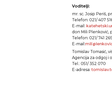
Voditelji:
mr. sc. Josip Periš
Telefon: 021/ 407 51
E-mail:
katehetski.
don Mili Plenković,
Telefon: 021/ 741 26
E-mail:
mili.plenkov
Tomislav Tomasić, vi
Agencija za odgoj i 
Tel.: 051/ 352 070
E-adresa:
tomislav.