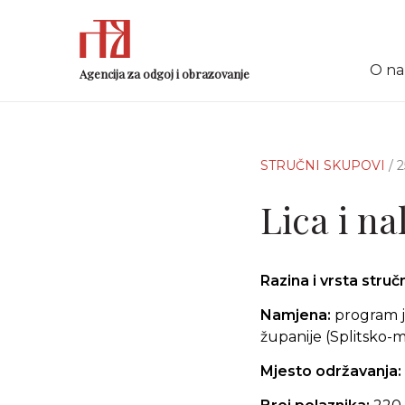
O n
Agencija za odgoj i obrazovanje
STRUČNI SKUPOVI
/ 
Lica i na
Razina i vrsta stru
Namjena:
program je
županije (Splitsko-m
Mjesto održavanja: