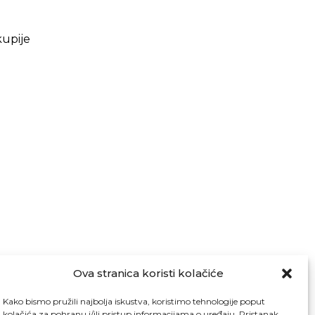
kupije
Ova stranica koristi kolačiće
Kako bismo pružili najbolja iskustva, koristimo tehnologije poput
kolačića za pohranu i/ili pristup informacijama o uređaju. Pristanak