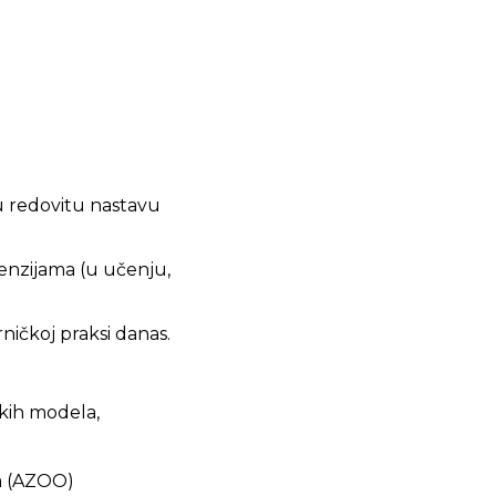
 u redovitu nastavu
imenzijama (u učenju,
rničkoj praksi danas.
kih modela,
a (AZOO)