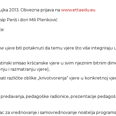
žujka 2013. Obvezna prijava na
www.ettaedu.eu
osip Periš i don Mili Plenković
će:
e vjere
biti potaknuti da temu vjere što više integriraju
ti istinski smisao kršćanske vjere u svim njezinim bitnim d
jenju i razmatranju vjere),
nati različite oblike „krivotvorenja“ vjere u konkretnoj vje
predavanja, pedagoške radionice, prezentacije pedagoš
ac za vrednovanje i samovrednovanje nositelja program