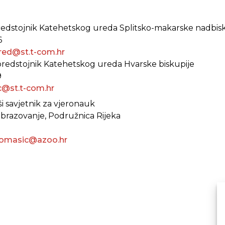
, predstojnik Katehetskog ureda Splitsko-makarske nadbis
6
ured@st.t-com.hr
 predstojnik Katehetskog ureda Hvarske biskupije
9
ic@st.t-com.hr
ši savjetnik za vjeronauk
obrazovanje, Podružnica Rijeka
tomasic@azoo.hr