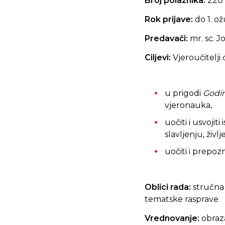
Broj polaznika:
220
Rok prijave:
do 1. o
Predavači:
mr. sc. J
Ciljevi:
Vjeroučitelji 
u prigodi
Godin
vjeronauka,
uočiti i usvoji
slavljenju, živl
uočiti i prepoz
Oblici rada:
stručna 
tematske rasprave
Vrednovanje:
obraz