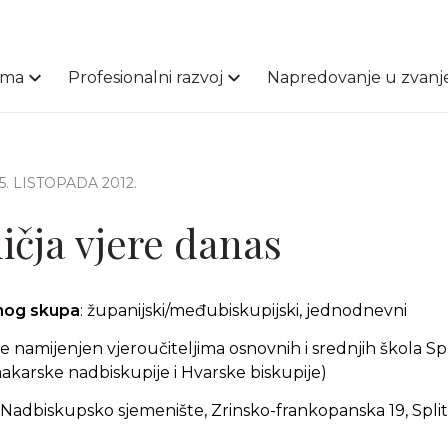
ama
Profesionalni razvoj
Napredovanje u zvanj
25. LISTOPADA 2012.
ličja vjere danas
čnog skupa
: županijski/međubiskupijski, jednodnevni
 namijenjen vjeroučiteljima osnovnih i srednjih škola S
akarske nadbiskupije i Hvarske biskupije)
Nadbiskupsko sjemenište, Zrinsko-frankopanska 19, Split