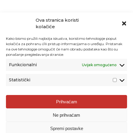
Ova stranica koristi
kolačiće
Kako bismo pružili najbolja iskustva, koristimo tehnologije poput
kolačića za pohranu i/ili pristup informacijama o uređaju. Pristanak
na ove tehnologije omogućit će nam obradu podataka kao što su
ponašanje pregledavanja stranice.
Funkcionalni
Uvijek omogućeno
Statistički
Agencija za odgoj i obrazovanje
Prihvaćam
Donje Svetice 38, 10000 Zagreb
Ne prihvaćam
MATIČNI BROJ:
1778129
OIB:
72193628411
Spremi postavke
Prenošenje sadržaja dopušteno je uz navođenje izvora.