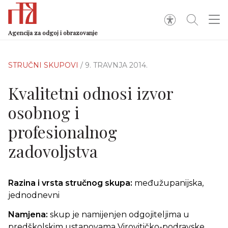
Agencija za odgoj i obrazovanje
STRUČNI SKUPOVI
/ 9. TRAVNJA 2014.
Kvalitetni odnosi izvor
osobnog i
profesionalnog
zadovoljstva
Razina i vrsta stručnog skupa:
međužupanijska,
jednodnevni
Namjena:
skup je namijenjen odgojiteljima u
predškolskim ustanovama Virovitičko-podravske,