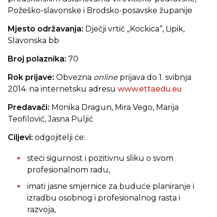
Požeško-slavonske i Brodsko-posavske županije
Mjesto održavanja:
Dječji vrtić „Kockica“, Lipik,
Slavonska bb
Broj polaznika:
70
Rok prijave:
Obvezna
online
prijava do 1. svibnja
2014. na internetsku adresu
www.ettaedu.eu
Predavači:
Monika Dragun, Mira Vego, Marija
Teofilović, Jasna Puljić
Ciljevi:
odgojitelji će:
steći sigurnost i pozitivnu sliku o svom
profesionalnom radu,
imati jasne smjernice za buduće planiranje i
izradbu osobnog i profesionalnog rasta i
razvoja,