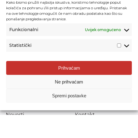
Kako bismo pružili najbolja iskustva, koristimo tehnologije poput
kolačića za pohranu i/ili pristup informacijama o uređaju. Pristanak
na ove tehnologije omogućit će nam obradu podataka kao što su
ponašanje pregledavanja stranice.
Funkcionalni
Uvijek omogućeno
Statistički
Agencija za odgoj i obrazovanje
Prihvaćam
Donje Svetice 38, 10000 Zagreb
Ne prihvaćam
MATIČNI BROJ:
1778129
OIB:
72193628411
Spremi postavke
Prenošenje sadržaja dopušteno je uz navođenje izvora.
Novosti
Kontakt
Stručni ispiti
Pristup informacijama
Propisi i dokumenti
Zaštita osobnih
podataka