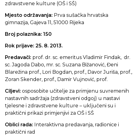
zdravstvene kulture (OŠ i SŠ)
Mjesto održavanja:
Prva sušačka hrvatska
gimnazija, Gajeva 11, 51000 Rijeka
Broj polaznika: 150
Rok prijave: 25. 8. 2013.
Predavači:
prof. dr. sc. emeritus Vladimir Findak, dr.
sc. Jagoda Dabo, mr. sc. Suzana Bižanović, Đeni
Blarežina prof., Lori Bogdan, prof., Davor Juriša, prof.,
Zoran Skender, prof., Damir Vujnović, prof.
Ciljevi:
osposobite učitelje za primjenu suvremenih
nastavnih sadržaja (zdravstveni odgoj) u nastavi
tjelesne i zdravstvene kulture – uključeni su i
praktični prikazi primjenjivi za OŠ i SŠ
Oblici rada:
Interaktivna predavanja, radionice i
praktični rad