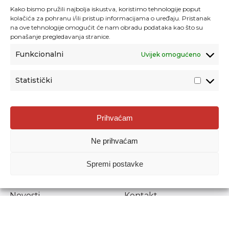
Kako bismo pružili najbolja iskustva, koristimo tehnologije poput
kolačića za pohranu i/ili pristup informacijama o uređaju. Pristanak
na ove tehnologije omogućit će nam obradu podataka kao što su
ponašanje pregledavanja stranice.
Funkcionalni
Uvijek omogućeno
Statistički
Agencija za odgoj i obrazovanje
Prihvaćam
Donje Svetice 38, 10000 Zagreb
Ne prihvaćam
MATIČNI BROJ:
1778129
OIB:
72193628411
Spremi postavke
Prenošenje sadržaja dopušteno je uz navođenje izvora.
Novosti
Kontakt
Stručni ispiti
Pristup informacijama
Propisi i dokumenti
Zaštita osobnih