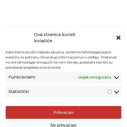
Ova stranica koristi
kolačiće
Kako bismo pružili najbolja iskustva, koristimo tehnologije poput
kolačića za pohranu i/ili pristup informacijama o uređaju. Pristanak
na ove tehnologije omogućit će nam obradu podataka kao što su
ponašanje pregledavanja stranice.
Funkcionalni
Uvijek omogućeno
Statistički
Agencija za odgoj i obrazovanje
Prihvaćam
Donje Svetice 38, 10000 Zagreb
Ne prihvaćam
MATIČNI BROJ:
1778129