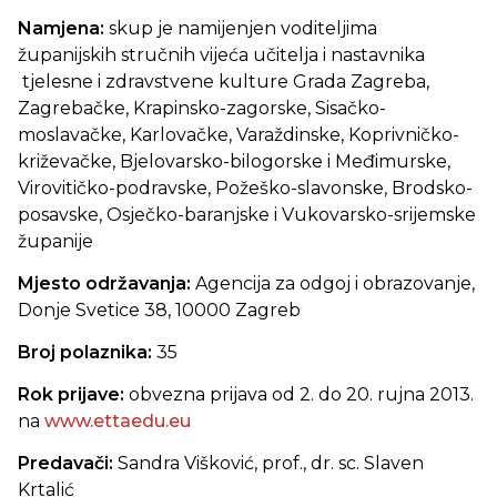
Namjena:
skup je namijenjen voditeljima
županijskih stručnih vijeća učitelja i nastavnika
tjelesne i zdravstvene kulture Grada Zagreba,
Zagrebačke, Krapinsko-zagorske, Sisačko-
moslavačke, Karlovačke, Varaždinske, Koprivničko-
križevačke, Bjelovarsko-bilogorske i Međimurske,
Virovitičko-podravske, Požeško-slavonske, Brodsko-
posavske, Osječko-baranjske i Vukovarsko-srijemske
županije
Mjesto održavanja:
Agencija za odgoj i obrazovanje,
Donje Svetice 38, 10000 Zagreb
Broj polaznika:
35
Rok prijave:
obvezna prijava od 2. do 20. rujna 2013.
na
www.ettaedu.eu
Predavači:
Sandra Višković, prof., dr. sc. Slaven
Krtalić